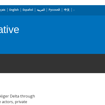
çais
English
Español
العربية
Русский
中文
ative
 Niger Delta through
 actors, private