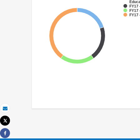
Educa
FY17 
FY17 
FY17 -
Email
Tweet
Imprimer
Share