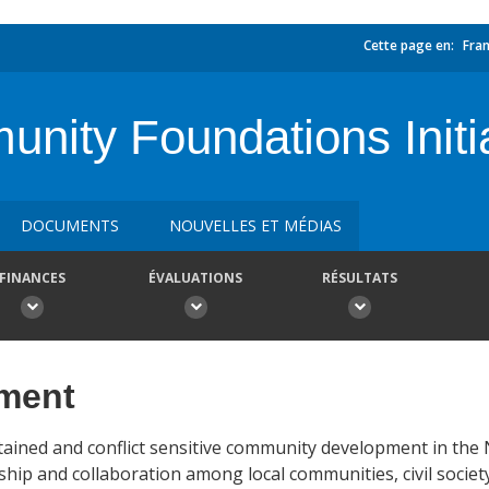
Cette page en:
Fran
nity Foundations Initi
DOCUMENTS
NOUVELLES ET MÉDIAS
FINANCES
ÉVALUATIONS
RÉSULTATS
ement
stained and conflict sensitive community development in the
hip and collaboration among local communities, civil society