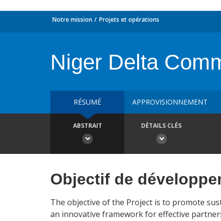
Notre mission
Projets et opérations
Niger Delta Commu
RÉSUMÉ
APPROVISIONNEMENT
ABSTRAIT
DÉTAILS CLÉS
Objectif de développ
The objective of the Project is to promote su
an innovative framework for effective partners