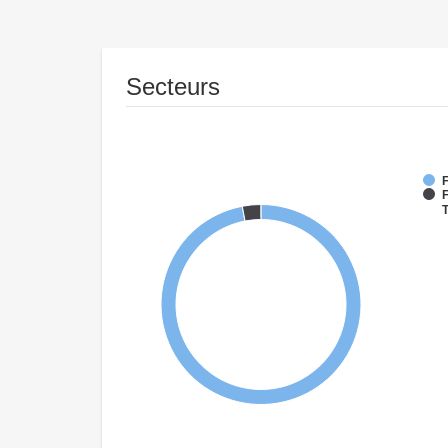
Secteurs
F
F
T