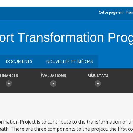
Cette page en:
Fran
rt Transformation Pro
DOCUMENTS
NOUVELLES ET MÉDIAS
FINANCES
ÉVALUATIONS
RÉSULTATS
mation Project is to contribute to the transformation of u
path. There are three components to the project, the first