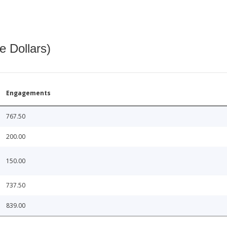
e Dollars)
Engagements
767.50
200.00
150.00
737.50
839.00