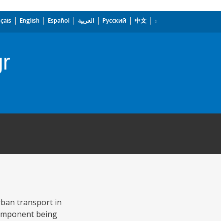
çais
English
Español
العربية
Русский
中文
gr
rban transport in
 component being