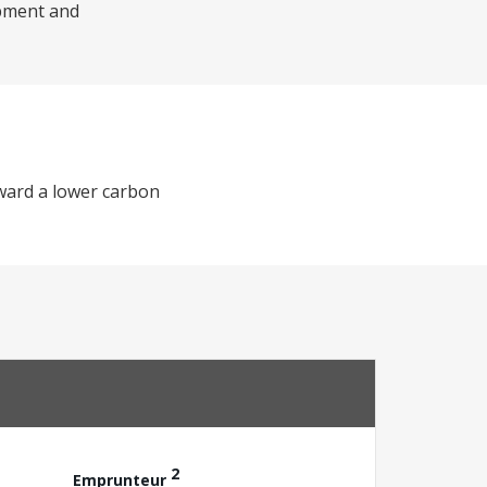
lopment and
oward a lower carbon
2
Emprunteur