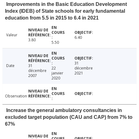
Improvements in the Basic Education Development
Index (IDEB) of State schools for early fundamentaI
education from 5.5 in 2015 to 6.4 in 2021
Valeur
6.40
3.80
5.50
31
Date
31
22
décembre
décembre
janvier
2021
2007
2020
Observation
Increase the general ambulatory consultancies in
excluded target population (CAU and CAP) from 7% to
67%