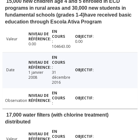
15,000 new children age 4 and 5 enrolled in ECD
programs in rural areas and 30,000 new students in
fundamental schools (grades 1-4)have received basic
education through Escola Ativa Program
Valeur
0.00
0.00
104643.00
Date
1 janvier
31
2008
décembre
2016
Observation
17,000 water filters (with chlorine treatment)
distributed
Valeur