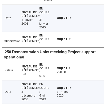
25000.00
Date
1 janvier
31
2008
janvier
2015
Observation
250 Demonstration Units receiving Project support
operational
Valeur
250.00
0.00
0.00
Date
31
31 mars
décembre
6 juin
2020
2008
2019