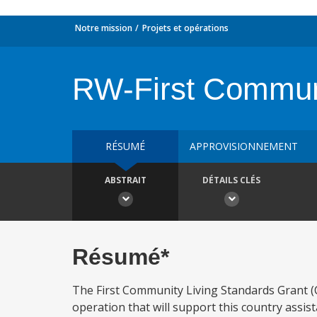
Notre mission
Projets et opérations
RW-First Communi
RÉSUMÉ
APPROVISIONNEMENT
ABSTRAIT
DÉTAILS CLÉS
Résumé*
The First Community Living Standards Grant (CL
operation that will support this country assis