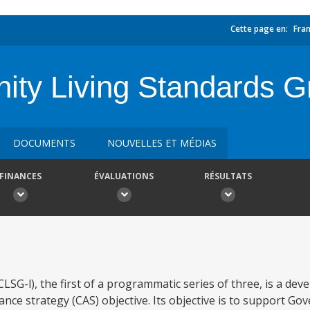
Cette page en:
Fran
ty Living Standards G
DOCUMENTS
NOUVELLES ET MÉDIAS
FINANCES
ÉVALUATIONS
RÉSULTATS
SG-l), the first of a programmatic series of three, is a dev
tance strategy (CAS) objective. Its objective is to support 