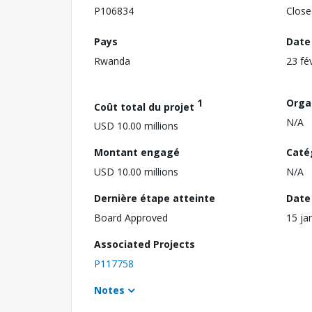
P106834
Close
Pays
Date
Rwanda
23 fé
1
Orga
Coût total du projet
N/A
USD 10.00 millions
Montant engagé
Caté
USD 10.00 millions
N/A
Dernière étape atteinte
Date 
Board Approved
15 ja
Associated Projects
P117758
Notes