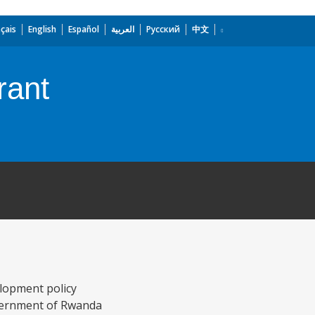
çais
English
Español
العربية
Русский
中文
rant
elopment policy
Government of Rwanda