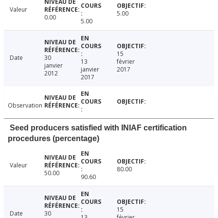
Valeur
5.00
0.00
5.00
15
Date
30
13
février
janvier
janvier
2017
2012
2017
Observation
Seed producers satisfied with INIAF certification
procedures (percentage)
Valeur
80.00
50.00
90.60
15
Date
30
13
février