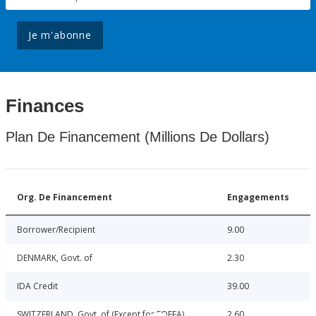
Je m'abonne
Finances
Plan De Financement (Millions De Dollars)
Org. De Financement
Engagements
Borrower/Recipient
9.00
DENMARK, Govt. of
2.30
IDA Credit
39.00
SWITZERLAND, Govt. of (Except for FOFEA)
2.60