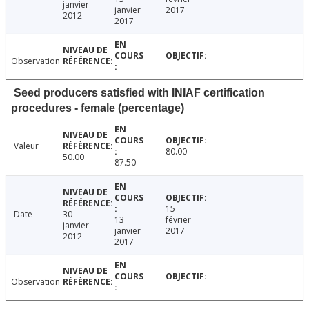
janvier
janvier
2017
2012
2017
Observation
Seed producers satisfied with INIAF certification
procedures - female (percentage)
Valeur
80.00
50.00
87.50
15
Date
30
13
février
janvier
janvier
2017
2012
2017
Observation