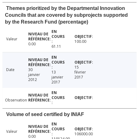
Themes prioritized by the Departmental Innovation
Councils that are covered by subprojects supported
by the Research Fund (percentage)
Valeur
100.00
0.00
61.11
15
Date
30
13
février
janvier
janvier
2017
2012
2017
Observation
Volume of seed certified by INIAF
Valeur
106000.00
0.00
119124.00