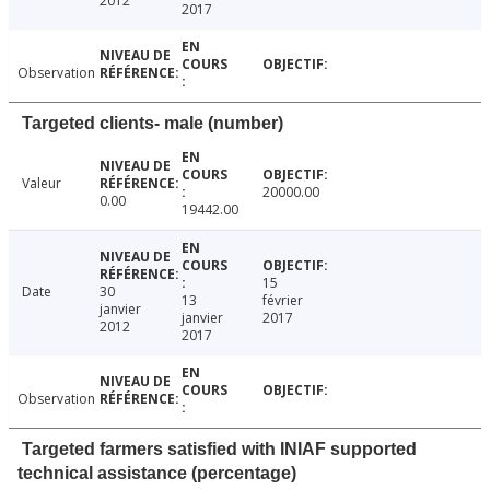
2012
2017
Observation
Targeted clients- male (number)
Valeur
20000.00
0.00
19442.00
15
Date
30
13
février
janvier
janvier
2017
2012
2017
Observation
Targeted farmers satisfied with INIAF supported
technical assistance (percentage)