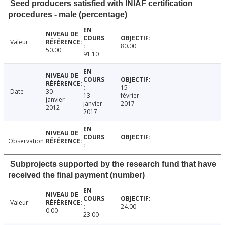
Seed producers satisfied with INIAF certification
procedures - male (percentage)
Valeur
80.00
50.00
91.10
15
Date
30
13
février
janvier
janvier
2017
2012
2017
Observation
Subprojects supported by the research fund that have
received the final payment (number)
Valeur
24.00
0.00
23.00