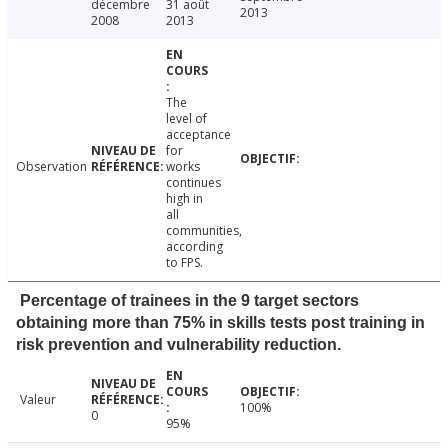
décembre
31 août
2013
2008
2013
The
level of
acceptance
for
Observation
works
continues
high in
all
communities,
according
to FPS.
Percentage of trainees in the 9 target sectors
obtaining more than 75% in skills tests post training in
risk prevention and vulnerability reduction.
Valeur
100%
0
95%