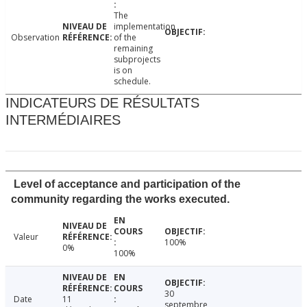
The
implementation
Observation
of the
remaining
subprojects
is on
schedule.
INDICATEURS DE RÉSULTATS
INTERMÉDIAIRES
Level of acceptance and participation of the
community regarding the works executed.
Valeur
100%
0%
100%
30
Date
11
septembre