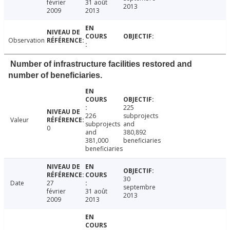
février
31 août
2013
2009
2013
Observation
Number of infrastructure facilities restored and
number of beneficiaries.
225
226
subprojects
Valeur
subprojects
and
0
and
380,892
381,000
beneficiaries
beneficiaries
30
Date
27
septembre
février
31 août
2013
2009
2013