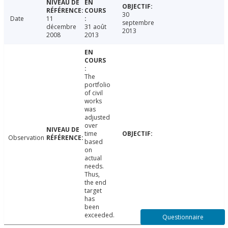
30
Date
11
septembre
décembre
31 août
2013
2008
2013
The
portfolio
of civil
works
was
adjusted
over
time
Observation
based
on
actual
needs.
Thus,
the end
target
has
been
exceeded.
Questionnaire