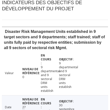
INDICATEURS DES OBJECTIFS DE
DÉVELOPPEMENT DU PROJET
Disaster Risk Management Units established in 9
target sectors and 9 departments; staff trained; staff of
units fully paid by respective entities; submission by
all 9 sectors of sectoral risk Mgmt.
9
9
departmental
departmental
and 9
Valeur
and 9
sectoral
0
sectoral
DRM
DRM
units
units
establish
establish
30
Date
27
septembre