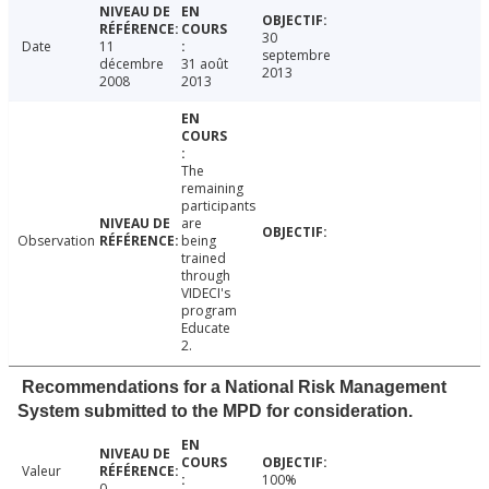
30
Date
11
septembre
décembre
31 août
2013
2008
2013
The
remaining
participants
are
Observation
being
trained
through
VIDECI's
program
Educate
2.
Recommendations for a National Risk Management
System submitted to the MPD for consideration.
Valeur
100%
0