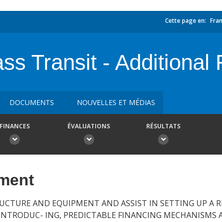
Cette page en:
Fran
ss Transit - Additional
DOCUMENTS
NOUVELLES ET MÉDIAS
FINANCES
ÉVALUATIONS
RÉSULTATS
ement
RUCTURE AND EQUIPMENT AND ASSIST IN SETTING UP A 
NTRODUC- ING, PREDICTABLE FINANCING MECHANISMS A