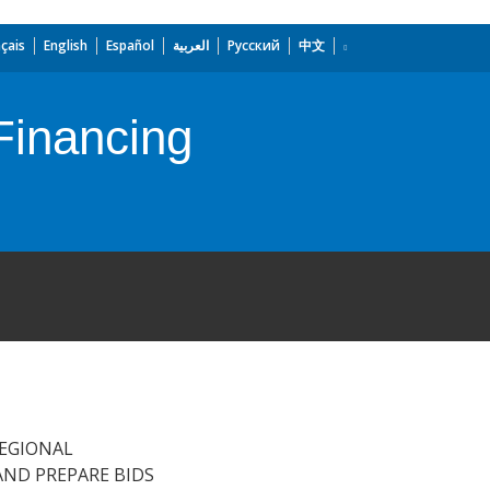
çais
English
Español
العربية
Русский
中文
 Financing
REGIONAL
ND PREPARE BIDS