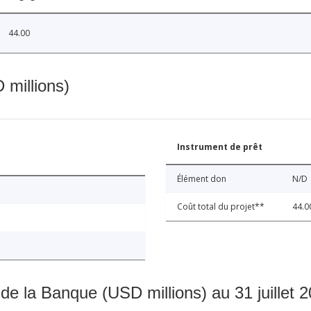
44.00
 millions)
Instrument de prêt
Élément don
N/D
Coût total du projet**
44.0
 de la Banque (USD millions) au 31 juillet 