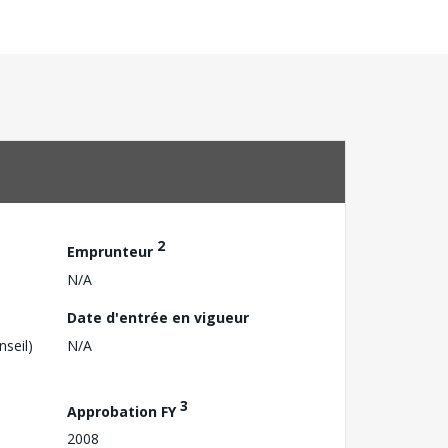
2
Emprunteur
N/A
Date d'entrée en vigueur
nseil)
N/A
3
Approbation FY
2008