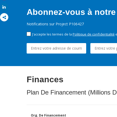
Share
Share
Abonnez-vous à notre 
Notifications sur Project P106427
J'accepte les termes de la
Politique de confidentialité
e
Finances
Plan De Financement (Millions D
Org. De Financement