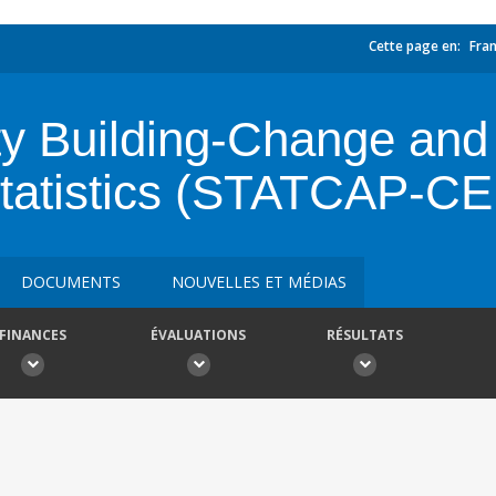
Cette page en:
Fran
ity Building-Change and
Statistics (STATCAP-
DOCUMENTS
NOUVELLES ET MÉDIAS
FINANCES
ÉVALUATIONS
RÉSULTATS