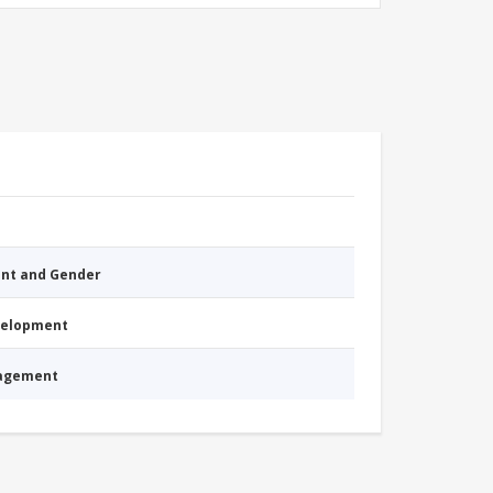
nt and Gender
evelopment
nagement