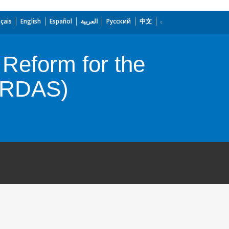
çais
English
Español
العربية
Русский
中文
 Reform for the
CERDAS)