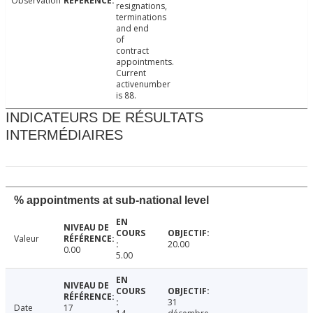
Observation
resignations,
terminations
and end
of
contract
appointments.
Current
activenumber
is 88.
INDICATEURS DE RÉSULTATS
INTERMÉDIAIRES
% appointments at sub-national level
Valeur
20.00
0.00
5.00
31
Date
17