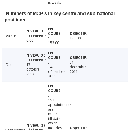
is weak.
Numbers of MCP's in key centre and sub-national
positions
Valeur
175.00
0.00
153.00
31
Date
17
14
décembre
octobre
décembre
2011
2007
2011
153
appointments
are
made
till date
which
includes