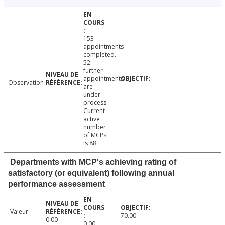
153
appointments
completed.
52
further
appointments
Observation
are
under
process.
Current
active
number
of MCPs
is 88.
Departments with MCP's achieving rating of
satisfactory (or equivalent) following annual
performance assessment
Valeur
70.00
0.00
0.00