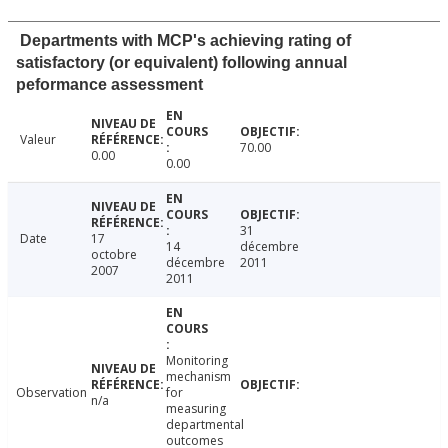
Departments with MCP's achieving rating of
satisfactory (or equivalent) following annual
peformance assessment
Valeur
70.00
0.00
0.00
31
Date
17
14
décembre
octobre
décembre
2011
2007
2011
Monitoring
mechanism
Observation
for
n/a
measuring
departmental
outcomes