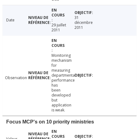
31
Date
décembre
29 juillet
2011
2011
Monitoring
mechanism
for
measuring
departmental
Observation
performance
has
been
developed
but
application
is weak.
Focus MCP's on 10 priority ministries
Valeur