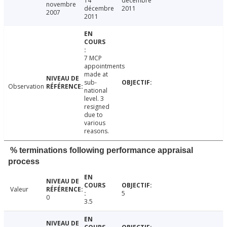
14
décembre
novembre
décembre
2011
2007
2011
7 MCP
appointments
made at
sub-
Observation
national
level. 3
resigned
due to
various
reasons.
% terminations following performance appraisal
process
Valeur
5
0
3.5