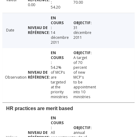
70.00
0.00
54.20
31
Date
14
décembre
décembre
2011
2011
A target
of 70
54.2%
percent
of MCPs
of new
Observation
are
MCP's
targeted
to be
at the
appointment
priority
into 10
ministries
ministries
HR practices are merit based
All
annual