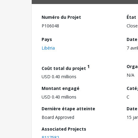
Numéro du Projet
État
P106048
Close
Pays
Date
Libéria
7 avri
1
Orga
Coût total du projet
N/A
USD 0.40 millions
Montant engagé
Caté
USD 0.40 millions
C
Dernière étape atteinte
Date 
Board Approved
15 ja
Associated Projects
P117582