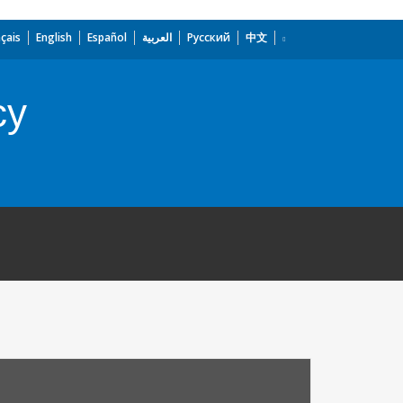
çais
English
Español
العربية
Русский
中文
cy