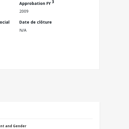
3
Approbation FY
2009
ocial
Date de clôture
N/A
nt and Gender