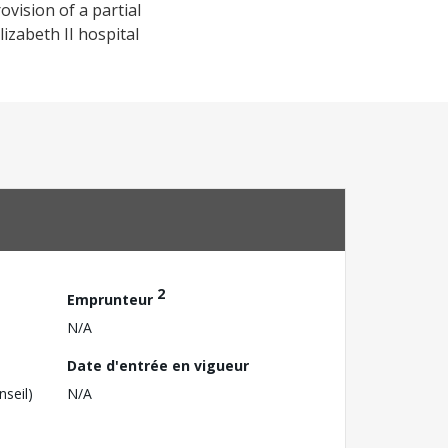
vision of a partial
izabeth II hospital
2
Emprunteur
N/A
Date d'entrée en vigueur
nseil)
N/A