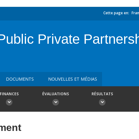
Cette page en:
Fran
ublic Private Partnersh
DOCUMENTS
NOUVELLES ET MÉDIAS
FINANCES
ÉVALUATIONS
RÉSULTATS
ement