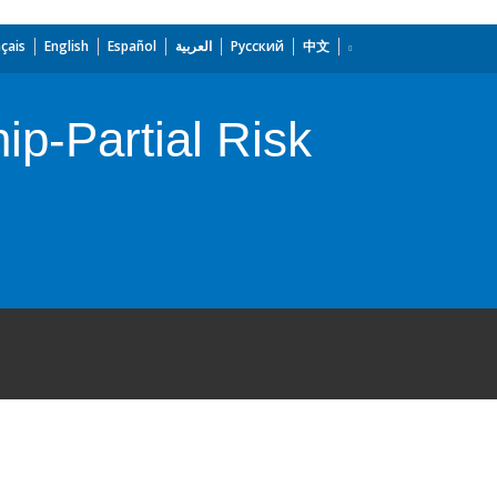
çais
English
Español
العربية
Русский
中文
ip-Partial Risk