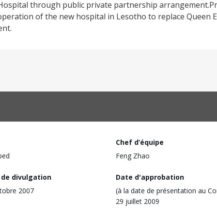
 Hospital through public private partnership arrangement.Pro
operation of the new hospital in Lesotho to replace Queen El
ent.
Chef d’équipe
ped
Feng Zhao
 de divulgation
Date d'approbation
tobre 2007
(à la date de présentation au Co
29 juillet 2009