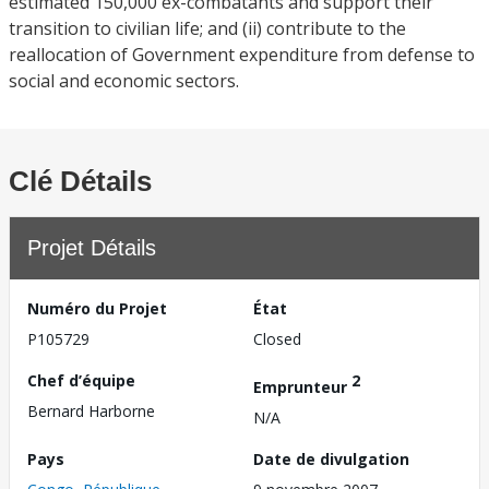
estimated 150,000 ex-combatants and support their
transition to civilian life; and (ii) contribute to the
reallocation of Government expenditure from defense to
social and economic sectors.
Clé Détails
Projet Détails
Numéro du Projet
État
P105729
Closed
Chef d’équipe
2
Emprunteur
Bernard Harborne
N/A
Pays
Date de divulgation