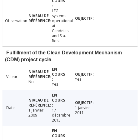
LFG
systems
Observation
operational
at
Candeias
and Sta.
Rosa
Fulfillment of the Clean Development Mechanism
(CDM) project cycle.
Valeur
Yes
No
Yes
Date
1 janvier
1 janvier
17
2011
2009
décembre
2013