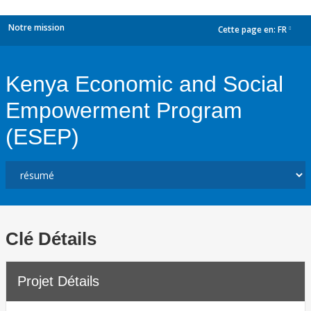
Notre mission
Cette page en:
FR
dropdown
Kenya Economic and Social
Empowerment Program
(ESEP)
Clé Détails
Projet Détails