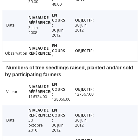
39.00
48.00
Date
30 juin
3 juin
30 juin
2012
2008
2012
Observation
Numbers of tree seedlings raised, planted and/or sold
by participating farmers
Valeur
127567.00
116324.00
138066.00
Date
30
30 juin
octobre
30 juin
2012
2010
2012