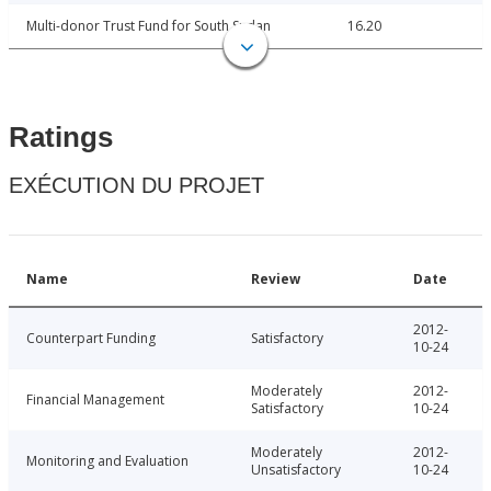
Multi-donor Trust Fund for South Sudan
16.20
Ratings
EXÉCUTION DU PROJET
Name
Review
Date
2012-
Counterpart Funding
Satisfactory
10-24
Moderately
2012-
Financial Management
Satisfactory
10-24
Moderately
2012-
Monitoring and Evaluation
Unsatisfactory
10-24