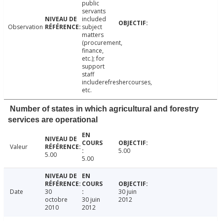
public
servants
included
Observation
subject
matters
(procurement,
finance,
etc.); for
support
staff
includerefreshercourses,
etc.
Number of states in which agricultural and forestry
services are operational
Valeur
5.00
5.00
5.00
Date
30
30 juin
octobre
30 juin
2012
2010
2012