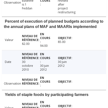
Baseline
revised
Observation
is 1
after
Feddan
project
restructuring
Percent of execution of planned budgets according to
the annual plans of MAF and MAARIs implemented
Valeur
85.00
82.00
94.00
Date
30
30 juin
octobre
30 juin
2012
2010
2012
Observation
Yields of staple foods by participating farmers
Valeur