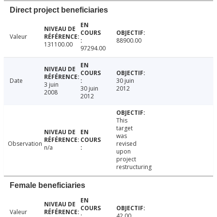
Direct project beneficiaries
Valeur
88900.00
131100.00
97294.00
Date
30 juin
3 juin
30 juin
2012
2008
2012
This
target
was
Observation
revised
n/a
upon
project
restructuring
Female beneficiaries
Valeur
42.00