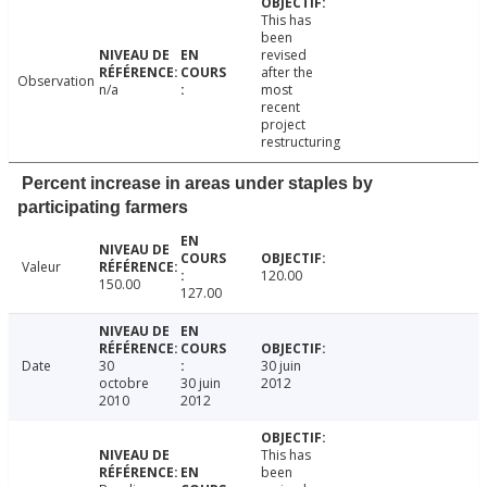
This has
been
revised
after the
Observation
n/a
most
recent
project
restructuring
Percent increase in areas under staples by
participating farmers
Valeur
120.00
150.00
127.00
Date
30
30 juin
octobre
30 juin
2012
2010
2012
This has
been