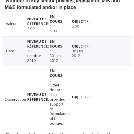
Number of key sector policies, legislation, MIS and
M&E formulated and/or in place
Valeur
5.00
4.00
5.00
Date
30
30 juin
octobre
30 juin
2012
2010
2012
Other
donors
also
Observation
provided
support
to
formulation
of these
policies.