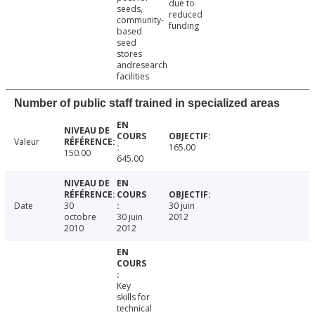
due to
seeds,
reduced
community-
funding
based
seed
stores
andresearch
facilities
Number of public staff trained in specialized areas
Valeur
165.00
150.00
645.00
Date
30
30 juin
octobre
30 juin
2012
2010
2012
Key
skills for
technical