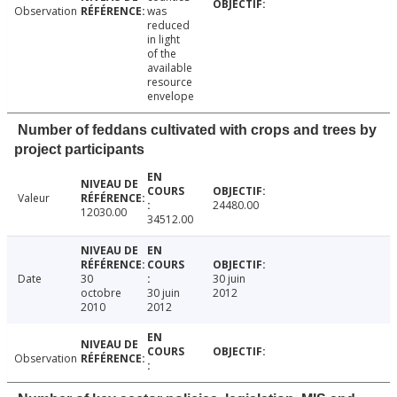
Observation
was
reduced
in light
of the
available
resource
envelope
Number of feddans cultivated with crops and trees by
project participants
Valeur
24480.00
12030.00
34512.00
Date
30
30 juin
octobre
30 juin
2012
2010
2012
Observation