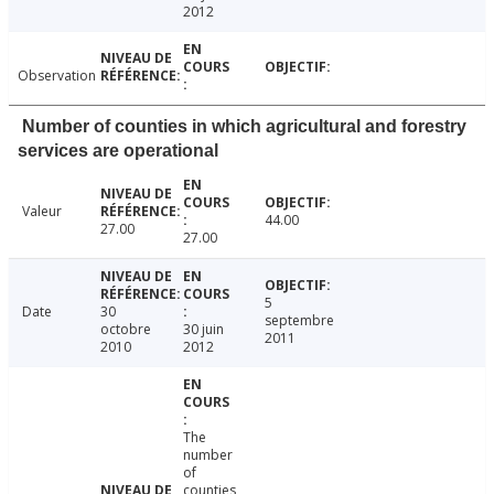
2012
Observation
Number of counties in which agricultural and forestry
services are operational
Valeur
44.00
27.00
27.00
5
Date
30
septembre
octobre
30 juin
2011
2010
2012
The
number
of
counties