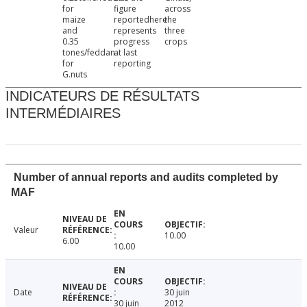
for
figure
across
maize
reportedhere
the
and
represents
three
0.35
progress
crops
tones/feddan
at last
for
reporting
G.nuts
INDICATEURS DE RÉSULTATS
INTERMÉDIAIRES
Number of annual reports and audits completed by
MAF
Valeur
10.00
6.00
10.00
Date
30 juin
30 juin
2012