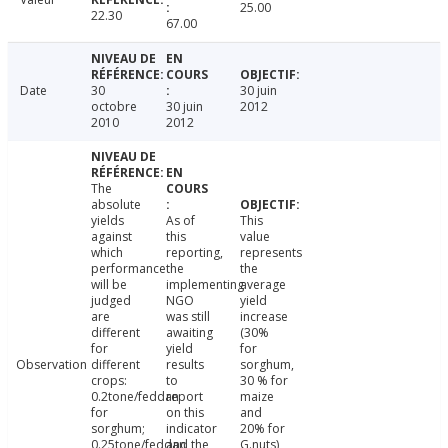
25.00
22.30
67.00
Date
30
30 juin
octobre
30 juin
2012
2010
2012
The
absolute
yields
As of
This
against
this
value
which
reporting,
represents
performance
the
the
will be
implementing
average
judged
NGO
yield
are
was still
increase
different
awaiting
(30%
for
yield
for
Observation
different
results
sorghum,
crops:
to
30 % for
0.2tone/feddan
report
maize
for
on this
and
sorghum;
indicator
20% for
0.25tone/feddan
and the
G.nuts)