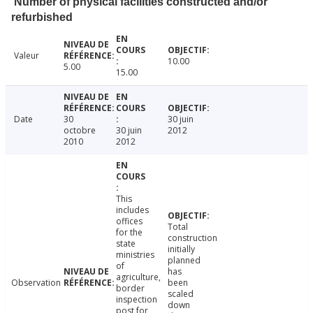
Number of physical facilities constructed and/or
refurbished
Valeur
10.00
5.00
15.00
Date
30
30 juin
octobre
30 juin
2012
2010
2012
This
includes
offices
Total
for the
construction
state
initially
ministries
planned
of
has
agriculture,
Observation
been
border
scaled
inspection
down
post for