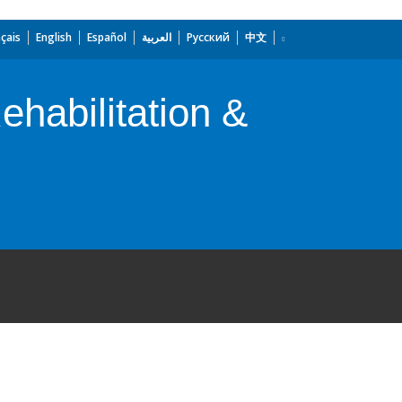
çais
English
Español
العربية
Русский
中文
habilitation &