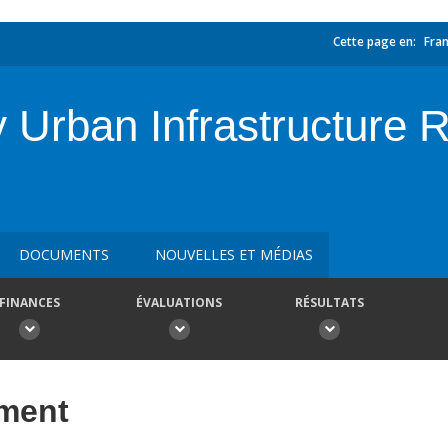
Cette page en:
Fran
rban Infrastructure Re
DOCUMENTS
NOUVELLES ET MÉDIAS
FINANCES
ÉVALUATIONS
RÉSULTATS
ement