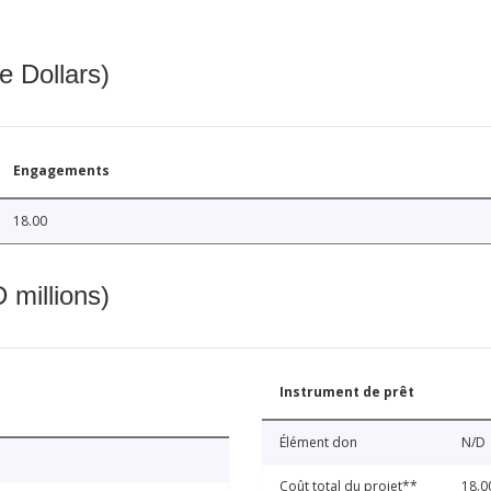
e Dollars)
Engagements
18.00
 millions)
Instrument de prêt
Élément don
N/D
Coût total du projet**
18.0