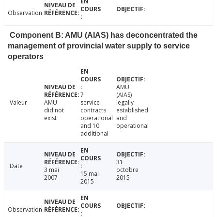
Observation
Component B: AMU (AIAS) has deconcentrated the
management of provincial water supply to service
operators
AMU
7
(AIAS)
Valeur
AMU
service
legally
did not
contracts
established
exist
operational
and
and 10
operational
additional
31
Date
3 mai
octobre
15 mai
2007
2015
2015
Observation