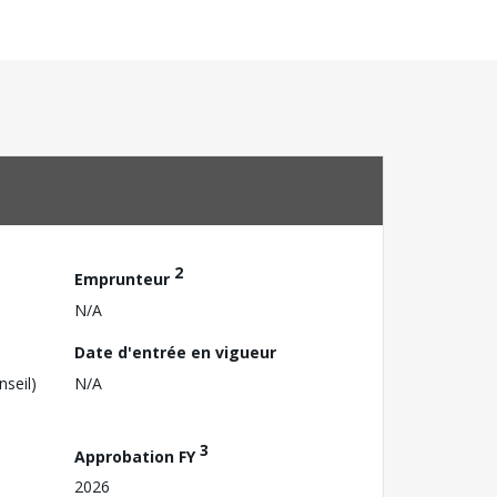
2
Emprunteur
N/A
Date d'entrée en vigueur
nseil)
N/A
3
Approbation FY
2026