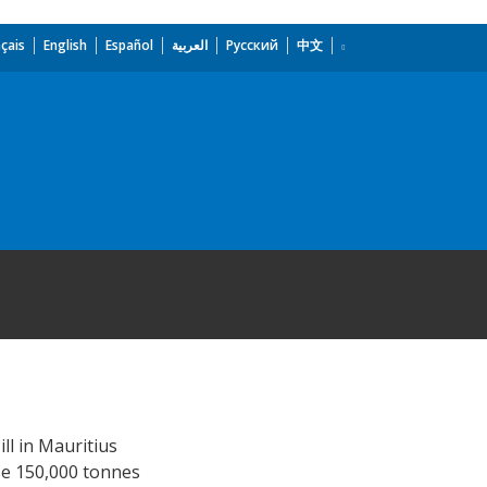
çais
English
Español
العربية
Русский
中文
ll in Mauritius
se 150,000 tonnes