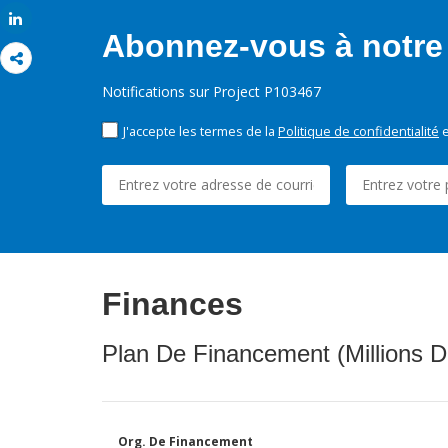
Share
Abonnez-vous à notre 
Notifications sur Project P103467
J'accepte les termes de la
Politique de confidentialité
e
Finances
Plan De Financement (Millions D
Org. De Financement