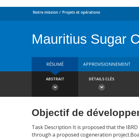
Notre mission
Projets et opérations
Mauritius Sugar 
RÉSUMÉ
APPROVISIONNEMENT
ABSTRAIT
DÉTAILS CLÉS
Objectif de développ
Task Description It is proposed that the IBR
through a proposed cogeneration project.Boa