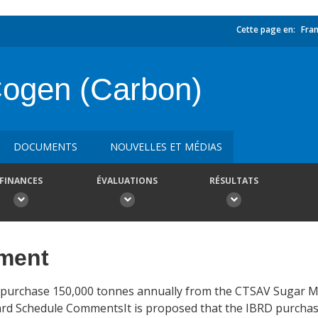
Cette page en:
Fran
Cogen (Carbon)
DOCUMENTS
NOUVELLES ET MÉDIAS
FINANCES
ÉVALUATIONS
RÉSULTATS
ement
D purchase 150,000 tonnes annually from the CTSAV Sugar Mi
rd Schedule CommentsIt is proposed that the IBRD purcha