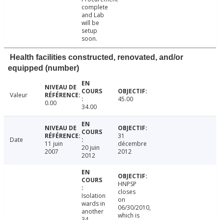
complete
and Lab
will be
setup
soon.
Health facilities constructed, renovated, and/or
equipped (number)
Valeur
45.00
0.00
34.00
31
Date
11 juin
décembre
20 juin
2007
2012
2012
HNPSP
closes
Isolation
on
wards in
06/30/2010,
another
which is
34