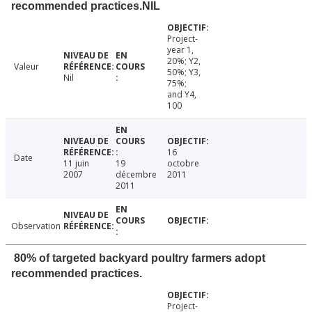
recommended practices.NIL
Project-
year 1,
20%; Y2,
Valeur
50%; Y3,
Nil
75%;
and Y4,
100
16
Date
11 juin
19
octobre
2007
décembre
2011
2011
Observation
80% of targeted backyard poultry farmers adopt
recommended practices.
Project-