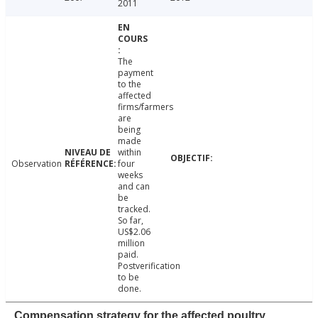
2011
The
payment
to the
affected
firms/farmers
are
being
made
within
Observation
four
weeks
and can
be
tracked.
So far,
US$2.06
million
paid.
Postverification
to be
done.
Compensation strategy for the affected poultry