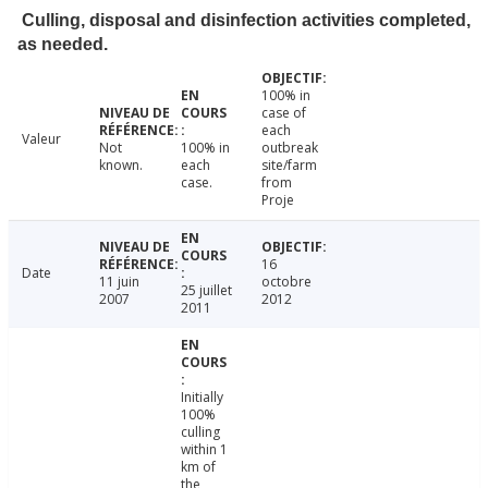
Culling, disposal and disinfection activities completed,
as needed.
100% in
case of
each
Valeur
Not
100% in
outbreak
known.
each
site/farm
case.
from
Proje
16
Date
11 juin
octobre
25 juillet
2007
2012
2011
Initially
100%
culling
within 1
km of
the