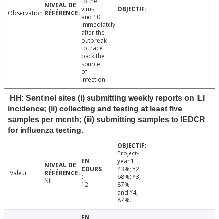
to the
virus
Observation
and 10
immediately
after the
outbreak
to trace
back the
source
of
infection
HH: Sentinel sites (i) submitting weekly reports on ILI
incidence; (ii) collecting and testing at least five
samples per month; (iii) submitting samples to IEDCR
for influenza testing.
Project-
year 1,
43%; Y2,
Valeur
68%; Y3,
Nil
12
87%
and Y4,
87%.