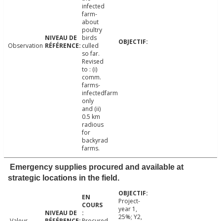
infected
farm-
about
poultry
birds
Observation
culled
so far.
Revised
to : (i)
comm.
farms-
infectedfarm
only
and (ii)
0.5 km
radious
for
backyrad
farms.
Emergency supplies procured and available at
strategic locations in the field.
Project-
year 1,
25%; Y2,
Valeur
Procured