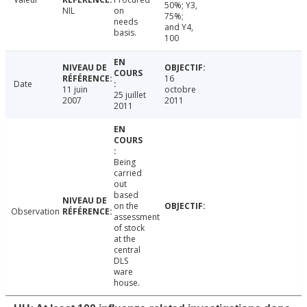
50%; Y3,
NIL
on
75%;
needs
and Y4,
basis.
100
16
Date
11 juin
octobre
25 juillet
2007
2011
2011
Being
carried
out
based
on the
Observation
assessment
of stock
at the
central
DLS
ware
house.