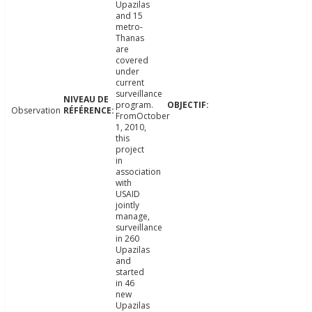
Upazilas
and 15
metro-
Thanas
are
covered
under
current
surveillance
program.
Observation
FromOctober
1, 2010,
this
project
in
association
with
USAID
jointly
manage,
surveillance
in 260
Upazilas
and
started
in 46
new
Upazilas