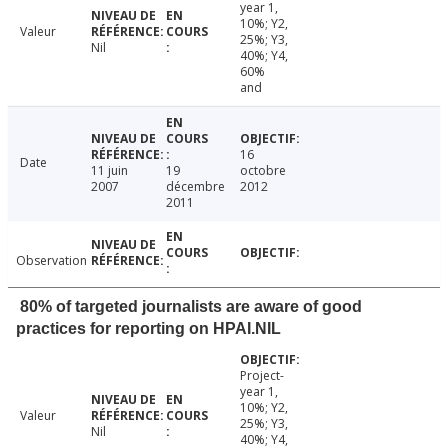
year 1,
10%; Y2,
Valeur
25%; Y3,
Nil
40%; Y4,
60%
and
16
Date
11 juin
19
octobre
2007
décembre
2012
2011
Observation
80% of targeted journalists are aware of good
practices for reporting on HPAI.NIL
Project-
year 1,
10%; Y2,
Valeur
25%; Y3,
Nil
40%; Y4,