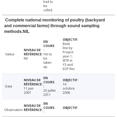
had to
be
culled.
Complete national monitoring of poultry (backyard
and commercial farms) through sound sampling
methods.NIL
Base
line by
Project-
Valeur
Yet to
year 1;
Nil
be
MTR in
taken
Y3 and
up.
EOP Rev
16
Date
11 juin
octobre
25 juillet
2007
2008
2011
Observation