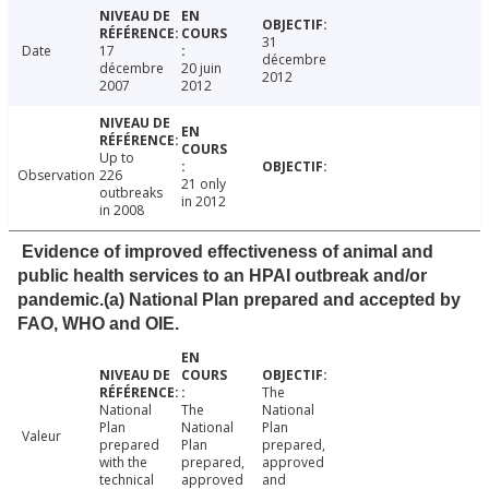
31
Date
17
décembre
décembre
20 juin
2012
2007
2012
Up to
Observation
226
21 only
outbreaks
in 2012
in 2008
Evidence of improved effectiveness of animal and
public health services to an HPAI outbreak and/or
pandemic.(a) National Plan prepared and accepted by
FAO, WHO and OIE.
The
National
The
National
Plan
National
Plan
Valeur
prepared
Plan
prepared,
with the
prepared,
approved
technical
approved
and