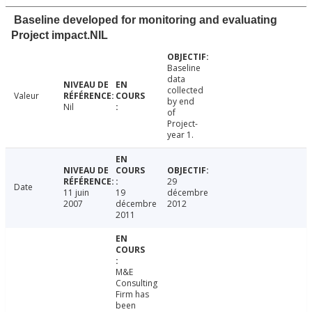
Baseline developed for monitoring and evaluating
Project impact.NIL
Baseline
data
collected
Valeur
by end
Nil
of
Project-
year 1.
29
Date
11 juin
19
décembre
2007
décembre
2012
2011
M&E
Consulting
Firm has
been