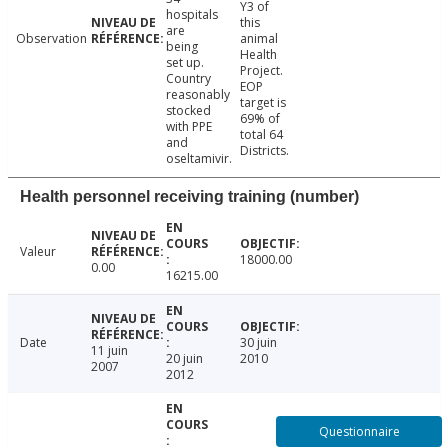
Y3 of
hospitals
this
are
Observation
animal
being
Health
set up.
Project.
Country
EOP
reasonably
target is
stocked
69% of
with PPE
total 64
and
Districts.
oseltamivir.
Health personnel receiving training (number)
Valeur
18000.00
0.00
16215.00
Date
30 juin
11 juin
20 juin
2010
2007
2012
Questionnaire