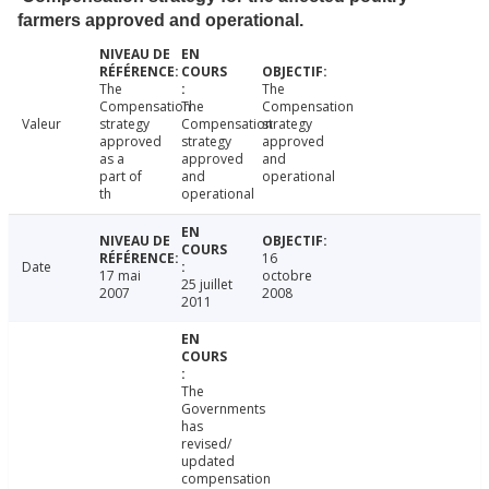
farmers approved and operational.
The
The
Compensation
The
Compensation
Valeur
strategy
Compensation
strategy
approved
strategy
approved
as a
approved
and
part of
and
operational
th
operational
16
Date
17 mai
octobre
25 juillet
2007
2008
2011
The
Governments
has
revised/
updated
compensation