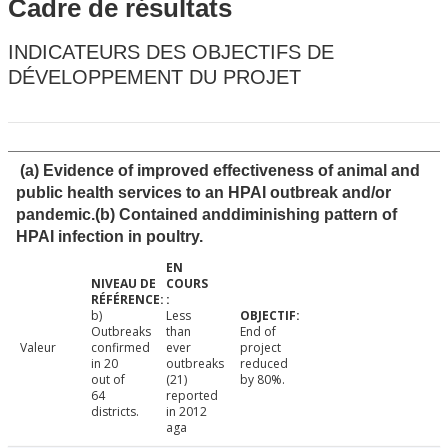
Cadre de résultats
INDICATEURS DES OBJECTIFS DE
DÉVELOPPEMENT DU PROJET
(a) Evidence of improved effectiveness of animal and
public health services to an HPAI outbreak and/or
pandemic.(b) Contained anddiminishing pattern of
HPAI infection in poultry.
b)
Less
Outbreaks
than
End of
Valeur
confirmed
ever
project
in 20
outbreaks
reduced
out of
(21)
by 80%.
64
reported
districts.
in 2012
aga