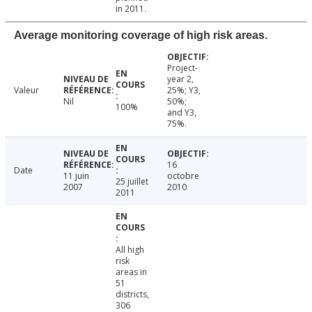
in 2011.
Average monitoring coverage of high risk areas.
Project-
year 2,
Valeur
25%; Y3,
Nil
50%;
100%
and Y3,
75%.
16
Date
11 juin
octobre
25 juillet
2007
2010
2011
All high
risk
areas in
51
districts,
306