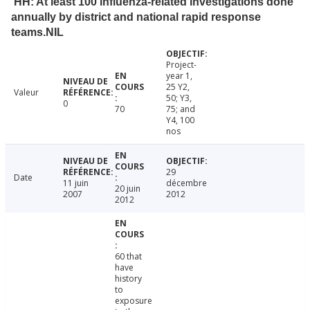
HH: At least 100 influenza-related investigations done
annually by district and national rapid response
teams.NIL
Project-
year 1,
25 Y2,
Valeur
50; Y3,
0
70
75; and
Y4, 100
nos
29
Date
11 juin
décembre
20 juin
2007
2012
2012
60 that
have
history
to
exposure