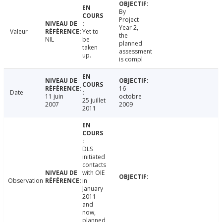
By
Project
Year 2,
Valeur
Yet to
the
NIL
be
planned
taken
assessment
up.
is compl
16
Date
11 juin
octobre
25 juillet
2007
2009
2011
DLS
initiated
contacts
with OIE
Observation
in
January
2011
and
now,
planned