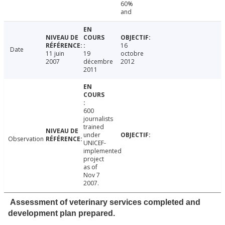
60%
and
16
Date
11 juin
19
octobre
2007
décembre
2012
2011
600
journalists
trained
under
Observation
UNICEF-
implemented
project
as of
Nov 7
2007.
Assessment of veterinary services completed and
development plan prepared.