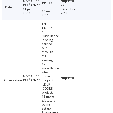
29
Date
11 juin
décembre
16 mai
2007
2012
2011
Surveillance
is being
carried
out
through
the
existing
12
surveillance
sites
under
Observation
the joint
IEDCR
ICDDRB
project.
18 more
s/sitesare
being
set-up.
Procurement