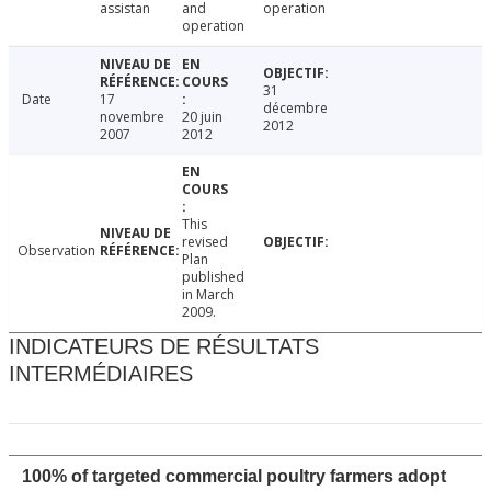
assistan
and
operation
operation
31
Date
17
décembre
novembre
20 juin
2012
2007
2012
This
revised
Observation
Plan
published
in March
2009.
INDICATEURS DE RÉSULTATS
INTERMÉDIAIRES
100% of targeted commercial poultry farmers adopt