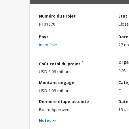
Numéro du Projet
État
P101670
Close
Pays
Date
Indonésie
27 n
1
Orga
Coût total du projet
N/A
USD 6.03 millions
Montant engagé
Caté
USD 6.03 millions
C
Dernière étape atteinte
Date 
Board Approved
15 ja
Notes