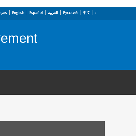
çais
English
Español
العربية
Русский
中文
vement