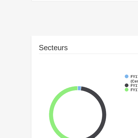
Secteurs
FY1
(Cen
FY1
FY17