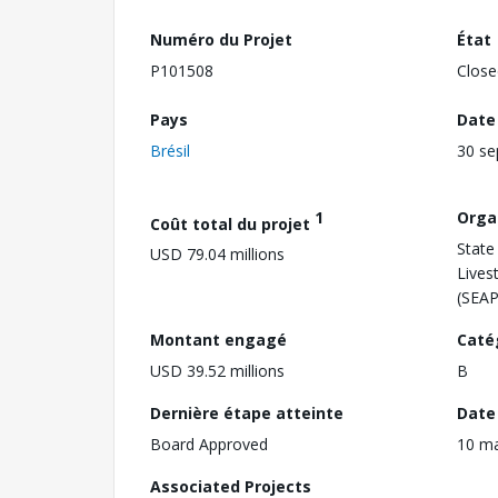
Numéro du Projet
État
P101508
Close
Pays
Date
Brésil
30 s
1
Orga
Coût total du projet
State 
USD 79.04 millions
Lives
(SEA
Montant engagé
Caté
USD 39.52 millions
B
Dernière étape atteinte
Date 
Board Approved
10 ma
Associated Projects