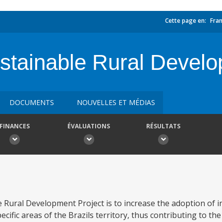
Cette page en:
Fran
stainable Rural Develo
DOCUMENTS
NOUVELLES ET MÉDIAS
FINANCES
ÉVALUATIONS
RÉSULTATS
e Rural Development Project is to increase the adoption of 
ific areas of the Brazils territory, thus contributing to th