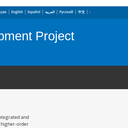
çais
English
Español
العربية
Русский
中文
pment Project
integrated and
e higher-order