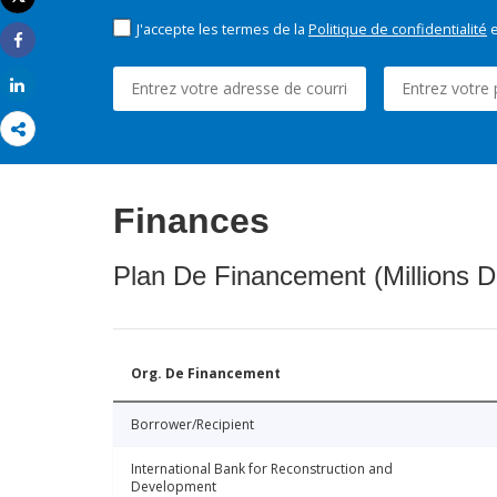
Imprimer
J'accepte les termes de la
Politique de confidentialité
e
Share
Share
Finances
Plan De Financement (Millions D
Org. De Financement
Borrower/Recipient
International Bank for Reconstruction and
Development