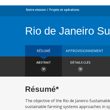
Notre mission
Projets et opérations
Rio de Janeiro Su
RÉSUMÉ
APPROVISIONNEMENT
ABSTRAIT
DÉTAILS CLÉS
Résumé*
The objective of the Rio de Janeiro Sustainabl
sustainable farming systems approaches in spec