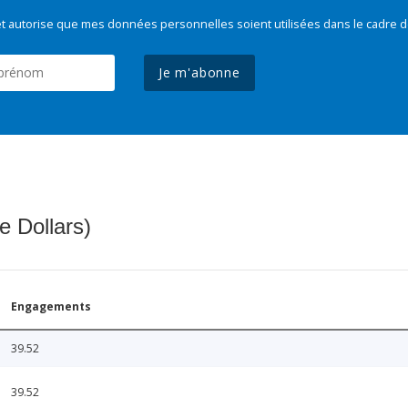
t autorise que mes données personnelles soient utilisées dans le cadre d
Je m'abonne
e Dollars)
Engagements
39.52
39.52