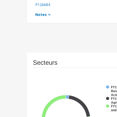
P126684
Notes
Secteurs
FY17
Res
Acti
FY17
Agri
FY17
and