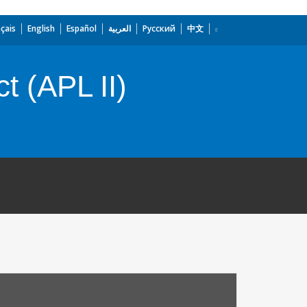
çais
English
Español
العربية
Русский
中文
 (APL II)