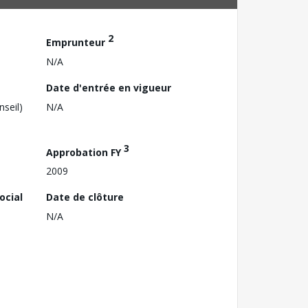
2
Emprunteur
N/A
Date d'entrée en vigueur
nseil)
N/A
3
Approbation FY
2009
ocial
Date de clôture
N/A