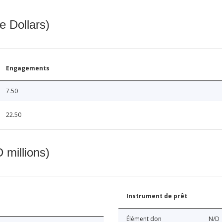
e Dollars)
Engagements
7.50
22.50
 millions)
Instrument de prêt
Élément don
N/D