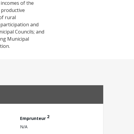
d incomes of the
 productive
of rural
 participation and
icipal Councils; and
ting Municipal
tion.
2
Emprunteur
N/A