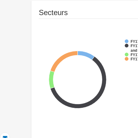
Secteurs
FY17
FY17
and
FY1
FY1