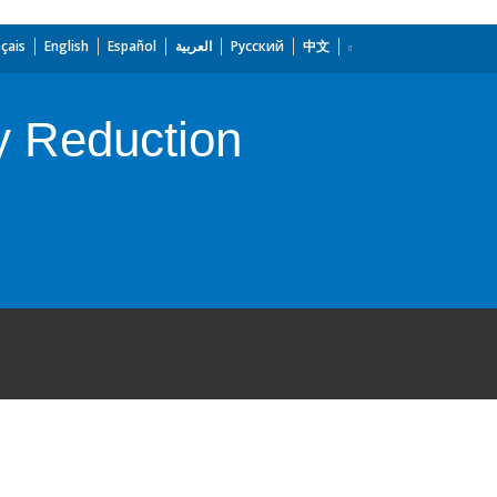
çais
English
Español
العربية
Русский
中文
ty Reduction