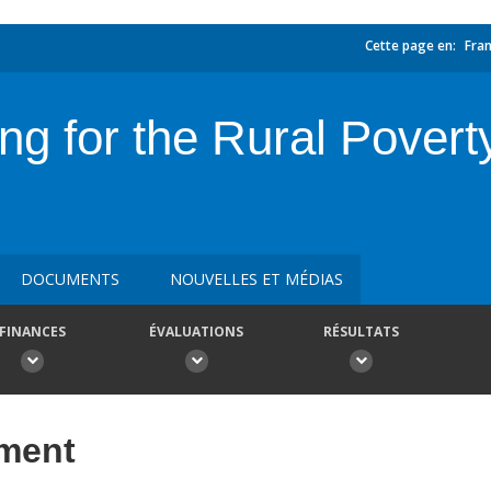
Cette page en:
Fran
ing for the Rural Pover
DOCUMENTS
NOUVELLES ET MÉDIAS
FINANCES
ÉVALUATIONS
RÉSULTATS
ement