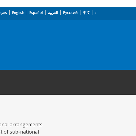
çais
English
Español
العربية
Русский
中文
tional arrangements
t of sub-national