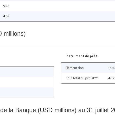
9.72
4.62
 millions)
Instrument de prêt
Élément don
15.5
Coût total du projet**
47.9
 de la Banque (USD millions) au 31 juillet 