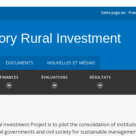
Cette page en:
Fran
ory Rural Investment
DOCUMENTS
NOUVELLES ET MÉDIAS
FINANCES
ÉVALUATIONS
RÉSULTATS
l Investment Project is to pilot the consolidation of institu
al governments and civil society for sustainable managemen