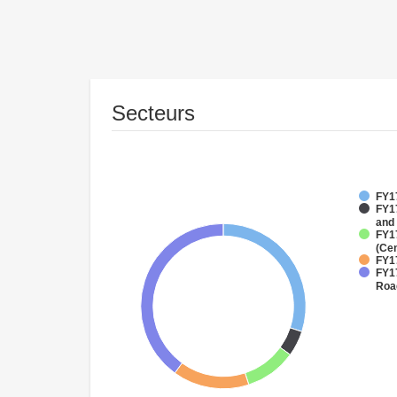
Secteurs
FY17
FY17
and
FY1
(Cen
FY1
FY17
Roa