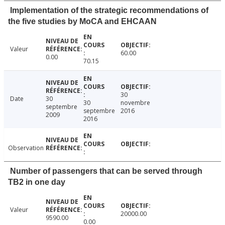
Implementation of the strategic recommendations of
the five studies by MoCA and EHCAAN
Valeur
60.00
0.00
70.15
30
Date
30
30
novembre
septembre
septembre
2016
2009
2016
Observation
Number of passengers that can be served through
TB2 in one day
Valeur
20000.00
9590.00
0.00