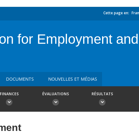
Cette page en:
Fran
tion for Employment an
DOCUMENTS
NOUVELLES ET MÉDIAS
FINANCES
ÉVALUATIONS
RÉSULTATS
ement