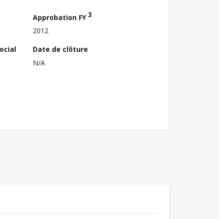
3
Approbation FY
2012
ocial
Date de clôture
N/A