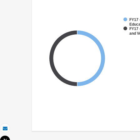
FY17 
Educa
FY17 
and V
Email