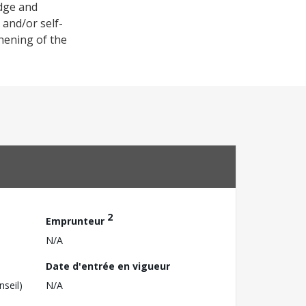
dge and
 and/or self-
hening of the
2
Emprunteur
N/A
Date d'entrée en vigueur
nseil)
N/A