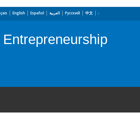
çais
English
Español
العربية
Русский
中文
d Entrepreneurship