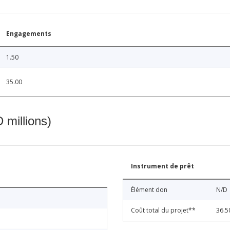
Engagements
1.50
35.00
 millions)
Instrument de prêt
Élément don
N/D
Coût total du projet**
36.5