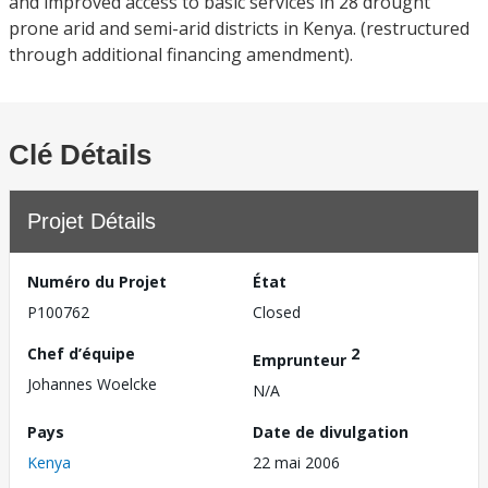
and improved access to basic services in 28 drought
prone arid and semi-arid districts in Kenya. (restructured
through additional financing amendment).
Clé Détails
Projet Détails
Numéro du Projet
État
P100762
Closed
Chef d’équipe
2
Emprunteur
Johannes Woelcke
N/A
Pays
Date de divulgation
Kenya
22 mai 2006