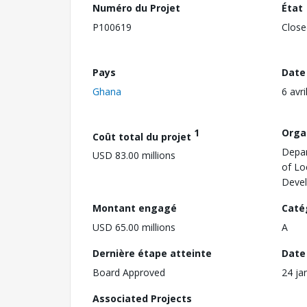
Numéro du Projet
État
P100619
Close
Pays
Date
Ghana
6 avri
1
Orga
Coût total du projet
Depar
USD 83.00 millions
of Lo
Deve
Montant engagé
Caté
USD 65.00 millions
A
Dernière étape atteinte
Date 
Board Approved
24 ja
Associated Projects