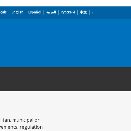
çais
English
Español
العربية
Русский
中文
litan, municipal or
vements, regulation