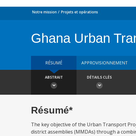
Notre mission
Projets et opérations
Ghana Urban Tran
RÉSUMÉ
APPROVISIONNEMENT
ABSTRAIT
DÉTAILS CLÉS
Résumé*
The key objective of the Urban Transport Proje
district assemblies (MMDAs) through a combi