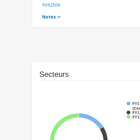
P092509
Notes
Secteurs
FY1
(Cen
FY1
FY17