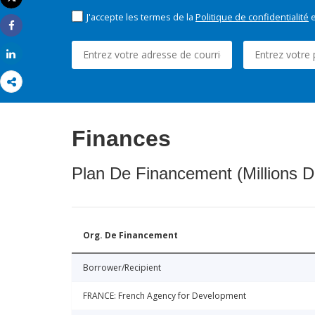
Imprimer
J'accepte les termes de la
Politique de confidentialité
e
Share
Share
Finances
Plan De Financement (Millions D
Org. De Financement
Borrower/Recipient
FRANCE: French Agency for Development