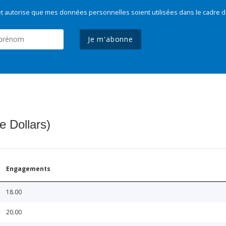
t autorise que mes données personnelles soient utilisées dans le cadre d
Je m'abonne
e Dollars)
Engagements
18.00
20.00