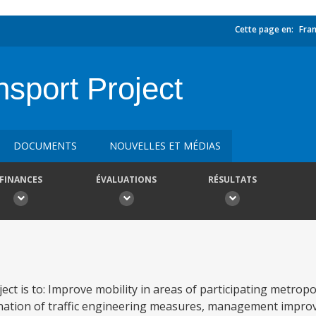
Cette page en:
Fran
sport Project
DOCUMENTS
NOUVELLES ET MÉDIAS
FINANCES
ÉVALUATIONS
RÉSULTATS
ct is to: Improve mobility in areas of participating metropo
nation of traffic engineering measures, management impro