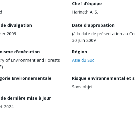
Chef d’équipe
d
Harinath A. S.
 de divulgation
Date d'approbation
vier 2009
(à la date de présentation au Co
30 juin 2009
nisme d'exécution
Région
try of Environment and Forests
Asie du Sud
F)
gorie Environnementale
Risque environnemental et s
Sans objet
de dernière mise à jour
let 2024