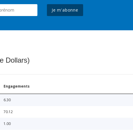
Je m'abonne
e Dollars)
Engagements
6.30
70.12
1.00