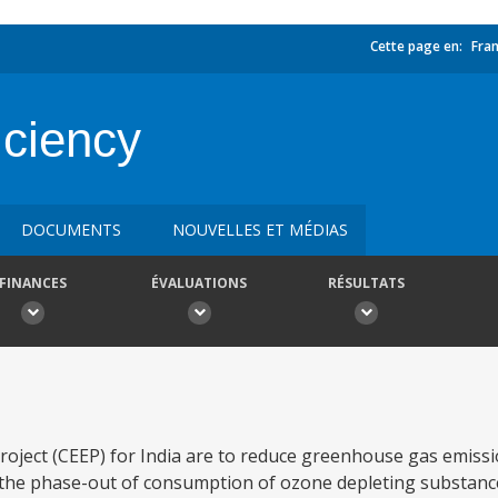
Cette page en:
Fran
iciency
DOCUMENTS
NOUVELLES ET MÉDIAS
FINANCES
ÉVALUATIONS
RÉSULTATS
 Project (CEEP) for India are to reduce greenhouse gas emissi
 the phase-out of consumption of ozone depleting substanc