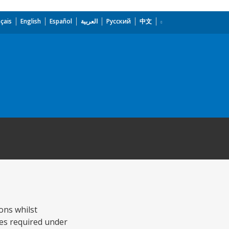
çais
English
Español
العربية
Русский
中文
ons whilst
es required under