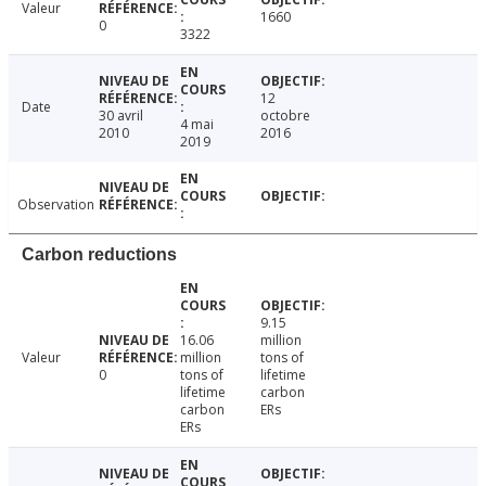
Valeur
1660
0
3322
12
Date
30 avril
octobre
4 mai
2010
2016
2019
Observation
Carbon reductions
9.15
16.06
million
Valeur
million
tons of
0
tons of
lifetime
lifetime
carbon
carbon
ERs
ERs