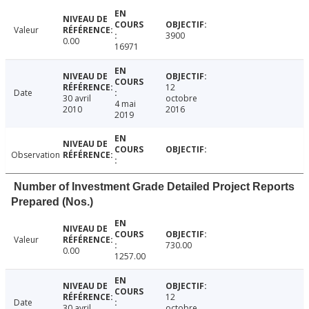
Valeur
3900
0.00
16971
12
Date
30 avril
octobre
4 mai
2010
2016
2019
Observation
Number of Investment Grade Detailed Project Reports
Prepared (Nos.)
Valeur
730.00
0.00
1257.00
12
Date
30 avril
octobre