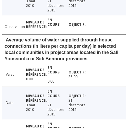
3 mai
21
décembre
2010
décembre
2015
2015
Observation
Average volume of water supplied through house
connections (in liters per capita per day) in selected
local communities in project areas located in the Safi
Youssoufia or Sidi Bennour provinces.
Valeur
35.00
0.00
0.00
31
Date
3 mai
21
décembre
2010
décembre
2015
2015