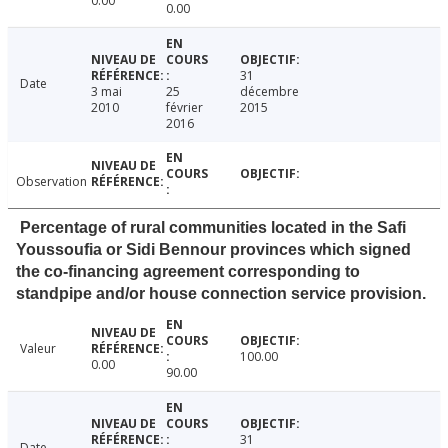
0.00
0.00
31
Date
3 mai
25
décembre
2010
février
2015
2016
Observation
Percentage of rural communities located in the Safi
Youssoufia or Sidi Bennour provinces which signed
the co-financing agreement corresponding to
standpipe and/or house connection service provision.
Valeur
100.00
0.00
90.00
31
Date