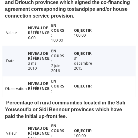
and Driouch provinces which signed the co-financing
agreement corresponding tostandpipe and/or house
connection service provision.
Valeur
100.00
0.00
100.00
31
Date
3 mai
décembre
2 juin
2010
2015
2016
Observation
Percentage of rural communities located in the Safi
Youssoufia or Sidi Bennour provinces which have
paid the initial up-front fee.
Valeur
100.00