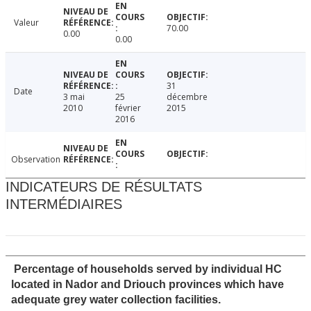
Valeur
70.00
0.00
0.00
31
Date
3 mai
25
décembre
2010
février
2015
2016
Observation
INDICATEURS DE RÉSULTATS
INTERMÉDIAIRES
Percentage of households served by individual HC
located in Nador and Driouch provinces which have
adequate grey water collection facilities.