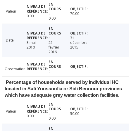
Valeur
70.00
0.00
0.00
31
Date
3 mai
25
décembre
2010
février
2015
2016
Observation
Percentage of households served by individual HC
located in Safi Youssoufia or Sidi Bennour provinces
which have adequate grey water collection facilities.
Valeur
50.00
0.00
0.00