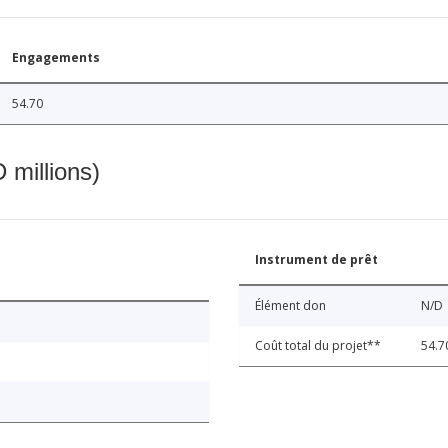
Engagements
54.70
 millions)
Instrument de prêt
Élément don
N/D
Coût total du projet**
54.7