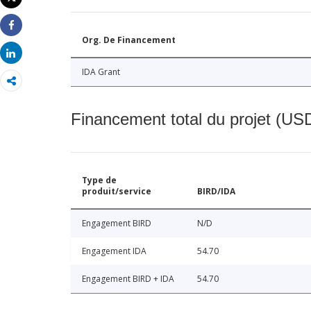
Imprimer
Share
Org. De Financement
Share
IDA Grant
Financement total du projet (USD
Type de
produit/service
BIRD/IDA
Engagement BIRD
N/D
Engagement IDA
54.70
Engagement BIRD + IDA
54.70