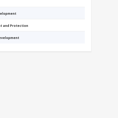
evelopment
nt and Protection
Development