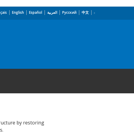
çais
English
Español
العربية
Русский
中文
ructure by restoring
s.