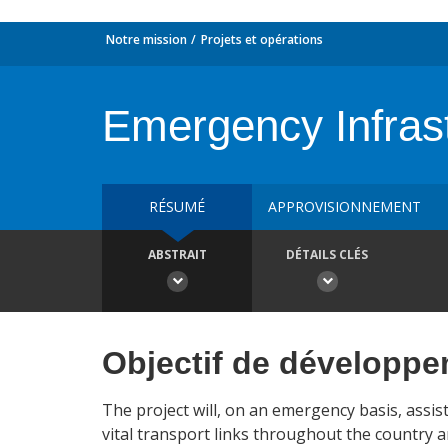
Notre mission
Projets et opérations
Emergency Infrast
RÉSUMÉ
APPROVISIONNEMENT
ABSTRAIT
DÉTAILS CLÉS
Objectif de développ
The project will, on an emergency basis, assi
vital transport links throughout the country 