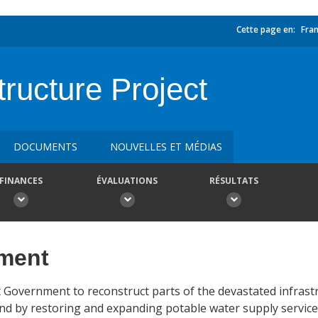
Cette page en:
Fran
ructure Project
DOCUMENTS
NOUVELLES ET MÉDIAS
FINANCES
ÉVALUATIONS
RÉSULTATS
ement
st Government to reconstruct parts of the devastated infrast
and by restoring and expanding potable water supply service