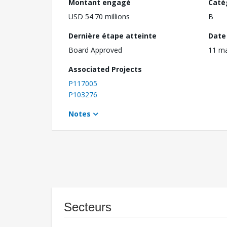
Montant engagé
Caté
USD 54.70 millions
B
Dernière étape atteinte
Date 
Board Approved
11 m
Associated Projects
P117005
P103276
Notes
Secteurs