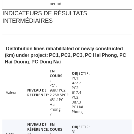
period
INDICATEURS DE RÉSULTATS
INTERMÉDIAIRES
Distribution lines rehabilitated or newly constructed
(km) under project: PC1, PC2, PC3, PC Hai Phong, PC
Hai Duong, PC Dong Nai
PC1:
472.7
PC1:
PC2:
989.1PC2:
Valeur
617.4
2,258.5PC3:
PC3:
451.1PC
387.3
Hai
PC Hai
Phong:
Phong:
7
31