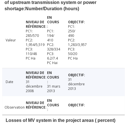
of upstream transmission system or power
shortage:Number/Duration (hours)
PC1:
PC1:
PC1:
250/
285/570
194/
490
Valeur
PC2:
410
PC2:
1,954/5,519
PC2:
1,283/3,957
PC3:
328/334
PC3:
110/48
PC3:
50/20
PC Ha
6.2/7.4
PC Ha
PC Hai
31
Date
31
décembre
décembre
31 mars
2013
2008
2013
Observation
Losses of MV system in the project areas ( percent)