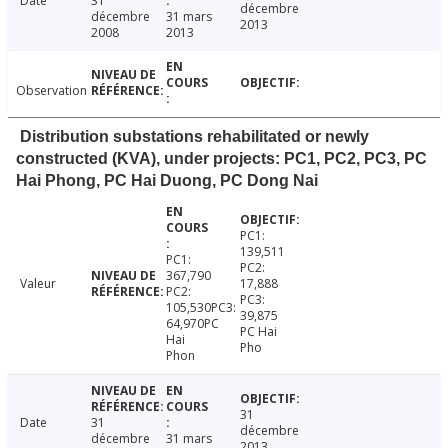
Date
31
décembre
décembre
31 mars
2013
2008
2013
Observation
Distribution substations rehabilitated or newly
constructed (KVA), under projects: PC1, PC2, PC3, PC
Hai Phong, PC Hai Duong, PC Dong Nai
PC1:
139,511
PC1:
PC2:
367,790
Valeur
17,888
PC2:
PC3:
105,530PC3:
39,875
64,970PC
PC Hai
Hai
Pho
Phon
31
Date
31
décembre
décembre
31 mars
2013