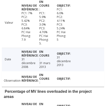
PC1:
PC1: 7%
PC1:
6.0%
PC2:
5.9%
PC2:
5.42%
PC2:
4.11%
Valeur
PC3:
3.0%
PC3:
6.84%
PC3:
5.24%
PC Hai
4.76%
PC Hai
Phong:
PC Hai
Phong:
7.9
Phong:
5
5.
31
Date
31
décembre
décembre
31 mars
2013
2008
2013
Observation
Percentage of MV lines overloaded in the project
areas