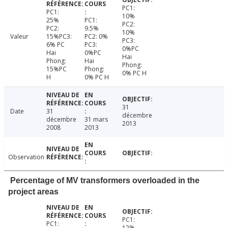
PC1:
PC1:
10%
25%
PC1:
PC2:
PC2:
9.5%
10%
Valeur
15%PC3:
PC2: 0%
PC3:
6% PC
PC3:
0%PC
Hai
0%PC
Hai
Phong:
Hai
Phong:
15%PC
Phong:
0% PC H
H
0% PC H
31
Date
31
décembre
décembre
31 mars
2013
2008
2013
Observation
Percentage of MV transformers overloaded in the
project areas
PC1:
PC1:
12%