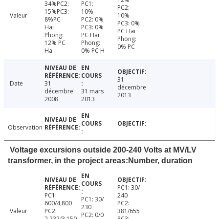
34%PC2:
PC1:
PC2:
15%PC3:
10%
Valeur
10%
8%PC
PC2: 0%
PC3: 0%
Hai
PC3: 0%
PC Hai
Phong:
PC Hai
Phong:
12% PC
Phong:
0% PC
Ha
0% PC H
31
Date
31
décembre
décembre
31 mars
2013
2008
2013
Observation
Voltage excursions outside 200-240 Volts at MV/LV
transformer, in the project areas:Number, duration
PC1: 30/
PC1:
240
PC1: 30/
600/4,800
PC2:
230
Valeur
PC2:
381/655
PC2: 0/0
2,232/3,150
PC3: