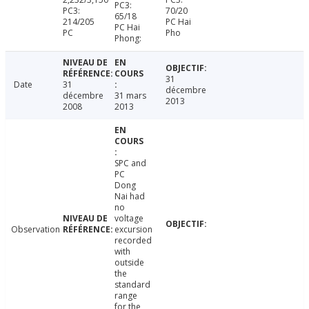
PC3:
PC3:
70/20
65/18
214/205
PC Hai
PC Hai
PC
Pho
Phong:
31
Date
31
décembre
décembre
31 mars
2013
2008
2013
SPC and
PC
Dong
Nai had
no
voltage
Observation
excursion
recorded
with
outside
the
standard
range
for the