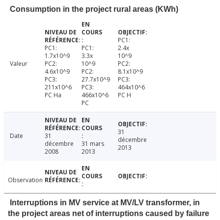
Consumption in the project rural areas (KWh)
PC1:
PC1:
PC1:
2.4x
1.7x10^9
3.3x
10^9
Valeur
PC2:
10^9
PC2:
4.6x10^9
PC2:
8.1x10^9
PC3:
27.7x10^9
PC3:
211x10^6
PC3:
464x10^6
PC Ha
466x10^6
PC H
PC
31
Date
31
décembre
décembre
31 mars
2013
2008
2013
Observation
Interruptions in MV service at MV/LV transformer, in
the project areas net of interruptions caused by failure