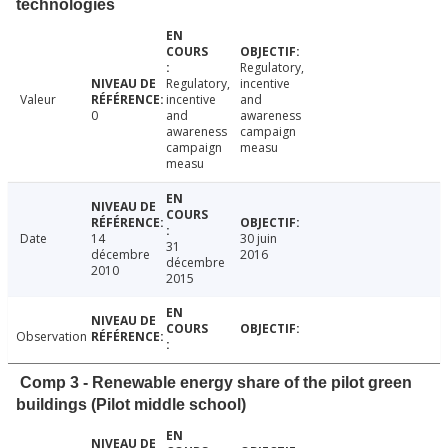
technologies
Regulatory,
Regulatory,
incentive
Valeur
incentive
and
0
and
awareness
awareness
campaign
campaign
measu
measu
Date
14
30 juin
31
décembre
2016
décembre
2010
2015
Observation
Comp 3 - Renewable energy share of the pilot green
buildings (Pilot middle school)