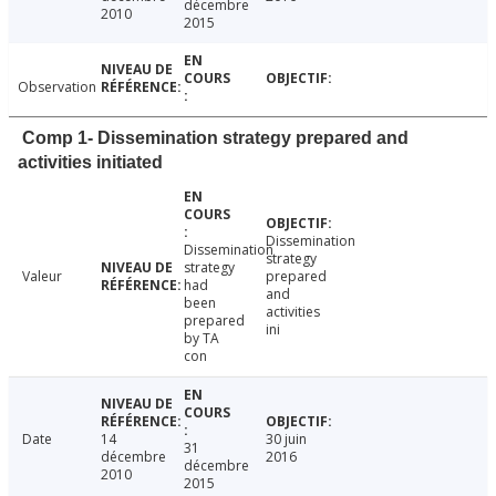
décembre
2010
2015
Observation
Comp 1- Dissemination strategy prepared and
activities initiated
Dissemination
Dissemination
strategy
strategy
Valeur
prepared
had
and
been
activities
prepared
ini
by TA
con
Date
14
30 juin
31
décembre
2016
décembre
2010
2015