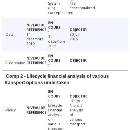
System
(ITS)
(ITS)
conceptualized.
conceptualized.
Date
14
30 juin
31
décembre
2016
décembre
2010
2015
Observation
Comp 2 - Lifecycle financial analysis of various
transport options undertaken
Lifecycle
Lifecycle
financial
Valeur
financial
analysis
analysis
of
of
various
various
transport
transport