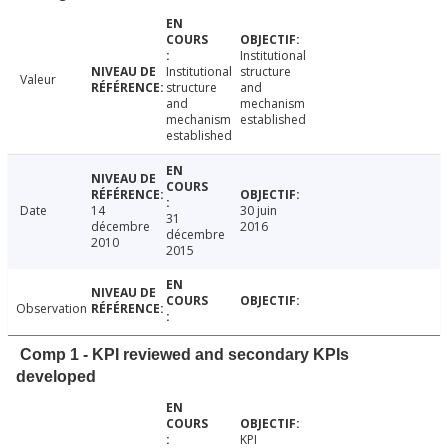
Institutional
Institutional
structure
Valeur
structure
and
and
mechanism
mechanism
established
established
Date
14
30 juin
31
décembre
2016
décembre
2010
2015
Observation
Comp 1 - KPI reviewed and secondary KPIs
developed
KPI