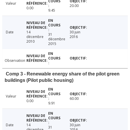
Valeur
20.00
0.00
9.45
Date
14
30 juin
31
décembre
2016
décembre
2010
2015
Observation
Comp 3 - Renewable energy share of the pilot green
buildings (Pilot public housing)
Valeur
60.00
0.00
9.91
Date
14
30 juin
31
décembre
2016