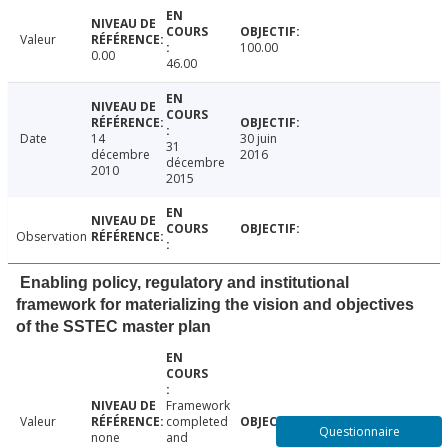
Valeur
100.00
0.00
46.00
Date
14
30 juin
31
décembre
2016
décembre
2010
2015
Observation
Enabling policy, regulatory and institutional
framework for materializing the vision and objectives
of the SSTEC master plan
Framework
Valeur
completed
Questionnaire
none
and