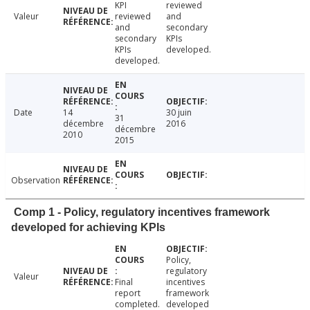
KPI
reviewed
Valeur
reviewed
and
and
secondary
secondary
KPIs
KPIs
developed.
developed.
Date
14
30 juin
31
décembre
2016
décembre
2010
2015
Observation
Comp 1 - Policy, regulatory incentives framework
developed for achieving KPIs
Policy,
regulatory
Valeur
Final
incentives
report
framework
completed.
developed