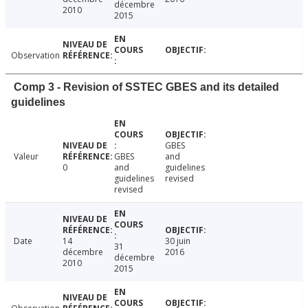
décembre
2010
2015
Observation
Comp 3 - Revision of SSTEC GBES and its detailed
guidelines
GBES
Valeur
GBES
and
0
and
guidelines
guidelines
revised
revised
Date
14
30 juin
31
décembre
2016
décembre
2010
2015