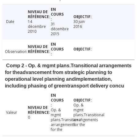
Date
14
30 juin
31
décembre
2016
décembre
2010
2015
Observation
Comp 2 - Op. & mgmt plans.Transitional arrangements
for theadvancement from strategic planning to
operational level planning andimplementation,
including phasing of greentransport delivery concu
Op. &
Op. &
mgmt
Valeur
mgmt
plans.Transitional
0
plans.Transitional
arrangements
arrangements
for the
for the