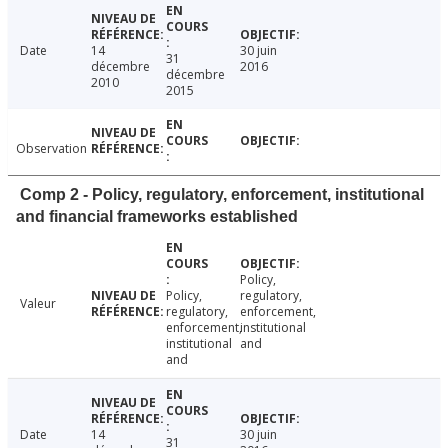
Date
14
30 juin
31
décembre
2016
décembre
2010
2015
Observation
Comp 2 - Policy, regulatory, enforcement, institutional
and financial frameworks established
Policy,
Policy,
regulatory,
Valeur
regulatory,
enforcement,
enforcement,
institutional
institutional
and
and
Date
14
30 juin
31