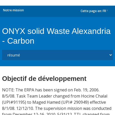
Notre mission
Cette page en:
FR
dropdown
ONYX solid Waste Alexandria
- Carbon
Objectif de développement
NOTE: The ERPA has been signed on Feb. 19, 2006.
8/5/08. Task Team Leader changed from Hocine Chalal
(UPI#91195) to Maged Hamed (UPI# 290949) effective
8/1/08. 12/12/10. The supervision mission was conducted
from December 12-16, 2010. 5/31/12. TTL changed from