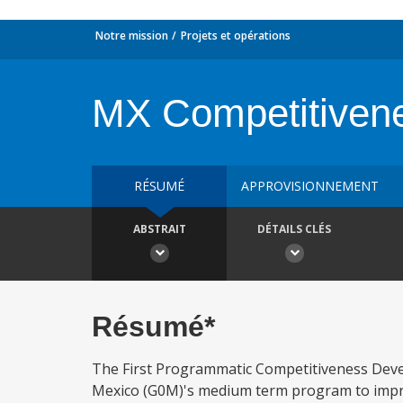
Notre mission
Projets et opérations
MX Competitiven
RÉSUMÉ
APPROVISIONNEMENT
ABSTRAIT
DÉTAILS CLÉS
Résumé*
The First Programmatic Competitiveness Devel
Mexico (G0M)'s medium term program to improve