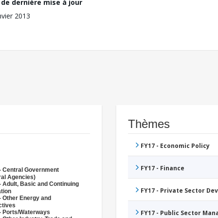
de dernière mise à jour
nvier 2013
Thèmes
FY17 - Economic Policy
FY17 - Finance
- Central Government
ral Agencies)
- Adult, Basic and Continuing
FY17 - Private Sector D
tion
- Other Energy and
ctives
- Ports/Waterways
FY17 - Public Sector Ma