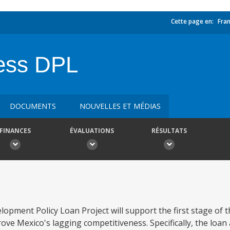
Cette page en:
Fran
ess DPL
DOCUMENTS
NOUVELLES ET MÉDIAS
FINANCES
ÉVALUATIONS
RÉSULTATS
opment Policy Loan Project will support the first stage of
 Mexico's lagging competitiveness. Specifically, the loan a