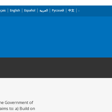
çais
English
Español
العربية
Русский
中文
 the Government of
ims to: a) Build on