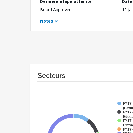
Dernière étape atteinte
Date 
Board Approved
15 ja
Notes
Secteurs
FY17 
(Cent
FY17 
Educa
FY17 
Extra
FY17 