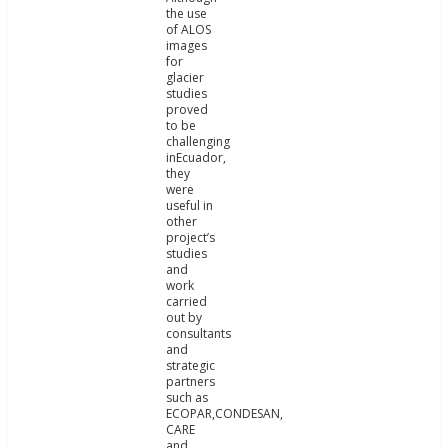
the use
of ALOS
images
for
glacier
studies
proved
to be
challenging
inEcuador,
they
were
useful in
other
project’s
studies
and
work
carried
out by
consultants
and
strategic
partners
such as
ECOPAR,CONDESAN,
CARE
and