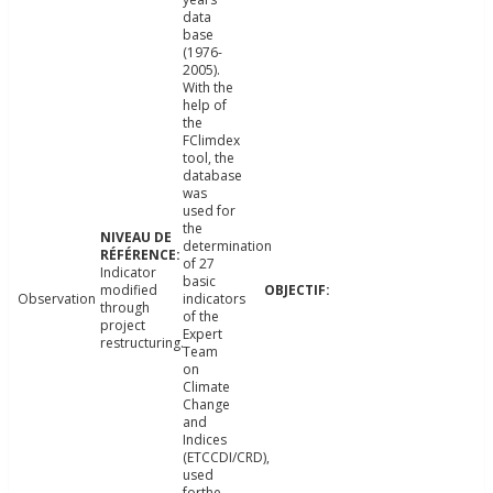
data
base
(1976-
2005).
With the
help of
the
FClimdex
tool, the
database
was
used for
the
determination
of 27
Indicator
basic
modified
Observation
indicators
through
of the
project
Expert
restructuring.
Team
on
Climate
Change
and
Indices
(ETCCDI/CRD),
used
forthe