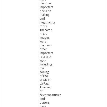
become
important
decision
making
and
negotiating
tools.
Thesame
ALOS
images
were
used on
other
important
research
work
including
the
zoning
of risk
areas in
La Paz.
A series
of
scientificarticles
and
papers
have