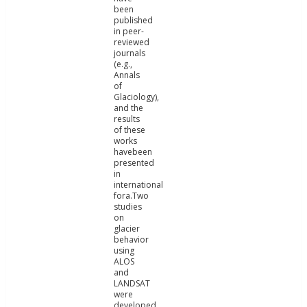
been
published
in peer-
reviewed
journals
(e.g.,
Annals
of
Glaciology),
and the
results
of these
works
havebeen
presented
in
international
fora.Two
studies
on
glacier
behavior
using
ALOS
and
LANDSAT
were
developed