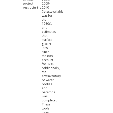
project
2009-
restructuring.
2010
(latestavailable
was for
the
1980s),
and
estimates
that
surface
glacier
loss
since
the 80’s
account
for 37%.
Additionally,
the
firstinventory
of water
bodies
and
paramos
was
completed.
These
tools
have