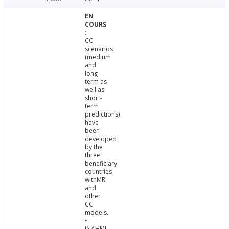
CC
scenarios
(medium
and
long
term as
well as
short-
term
predictions)
have
been
developed
by the
three
beneficiary
countries
withMRI
and
other
CC
models.
•
INAHMI