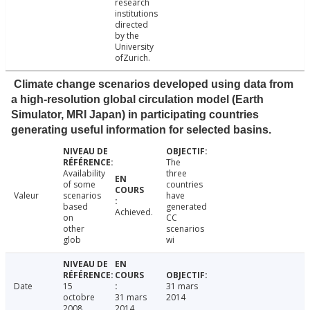
research
institutions
directed
by the
University
ofZurich.
Climate change scenarios developed using data from
a high-resolution global circulation model (Earth
Simulator, MRI Japan) in participating countries
generating useful information for selected basins.
The
Availability
three
of some
countries
Valeur
scenarios
have
based
generated
Achieved.
on
CC
other
scenarios
glob
wi
Date
15
31 mars
octobre
31 mars
2014
2008
2014