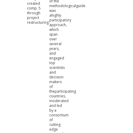
of the
created
methodologicalguide
comp. 5
was
through
ahighly
project
participatory
restructuring.
approach,
which
span
over
several
years,
and
engaged
top
scientists
and
decision
makers
of
theparticipating
countries,
moderated
and led
by a
consortium
of
cutting
edge