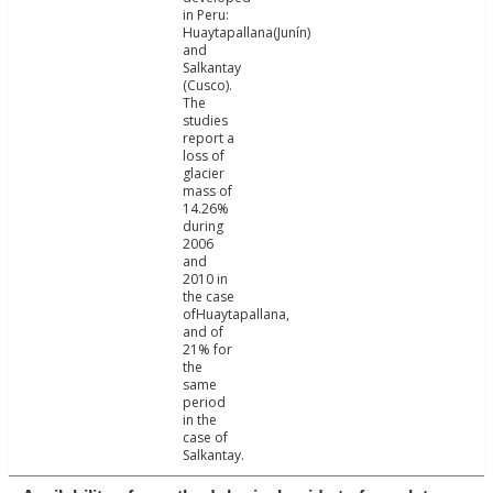
in Peru:
Huaytapallana(Junín)
and
Salkantay
(Cusco).
The
studies
report a
loss of
glacier
mass of
14.26%
during
2006
and
2010 in
the case
ofHuaytapallana,
and of
21% for
the
same
period
in the
case of
Salkantay.