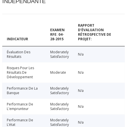
INDÉPENDANTE
RAPPORT
EXAMEN
D’ÉVALUATION
RFE: 04-
RÉTROSPECTIVE DE
INDICATEUR
28-2015
PROJET:
Évaluation Des
Moderately
N/a
Résultats
Satisfactory
Risques Pour Les
Résultats De
Moderate
N/a
Développement
Performance De La
Moderately
N/a
Banque
Satisfactory
Performance De
Moderately
N/a
L'emprunteur
Satisfactory
Performance De
Moderately
N/a
L’état
Satisfactory