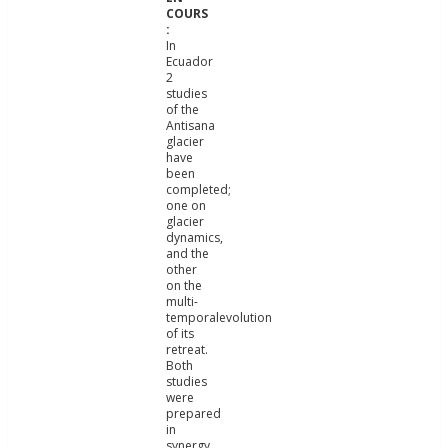
In
Ecuador
2
studies
of the
Antisana
glacier
have
been
completed;
one on
glacier
dynamics,
and the
other
on the
multi-
temporalevolution
of its
retreat.
Both
studies
were
prepared
in
synergy