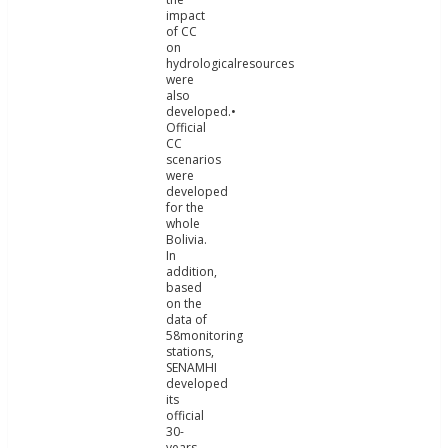
impact
of CC
on
hydrologicalresources
were
also
developed.•
Official
CC
scenarios
were
developed
for the
whole
Bolivia.
In
addition,
based
on the
data of
58monitoring
stations,
SENAMHI
developed
its
official
30-
years