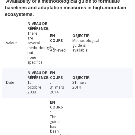
Availability of a methodological guide to formulate
baselines and adaptation measures in high-mountain
ecosystems.
There
are
Methodological
Valeur
several
guide is
methodologies
Achieved.
available.
but
none
specifica
Date
15
31 mars
octobre
31 mars
2014
2008
2014
The
guide
has
been