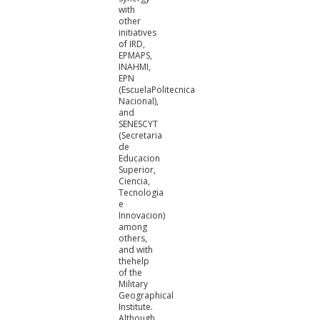
with
other
initiatives
of IRD,
EPMAPS,
INAHMI,
EPN
(EscuelaPolitecnica
Nacional),
and
SENESCYT
(Secretaria
de
Educacion
Superior,
Ciencia,
Tecnologia
e
Innovacion)
among
others,
and with
thehelp
of the
Military
Geographical
Institute.
Although