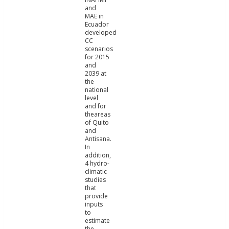
and
MAE in
Ecuador
developed
CC
scenarios
for 2015
and
2039 at
the
national
level
and for
theareas
of Quito
and
Antisana.
In
addition,
4 hydro-
climatic
studies
that
provide
inputs
to
estimate
the