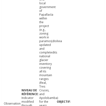
local
government
of
Papallacta
within
the
project
(e.g.,
zoning
work in
paramos).Bolivia
updated
and
completedits
national
glacier
inventory
covering
all its
mountain
ranges
(Real,
Tres
Cruces,
and
Indicator
Apolobamba)
modified
for the
Observation
through
years