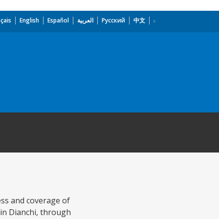
çais
English
Español
العربية
Русский
中文
ess and coverage of
 in Dianchi, through