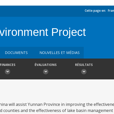
Cette page en:
Fran
ironment Project
DOCUMENTS
NOUVELLES ET MÉDIAS
FINANCES
ÉVALUATIONS
RÉSULTATS
na will assist Yunnan Province in improving the effectiven
cted counties and the effectiveness of lake basin management