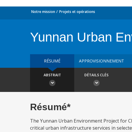
Notre mission
Projets et opérations
Yunnan Urban Env
RÉSUMÉ
APPROVISIONNEMENT
ABSTRAIT
DÉTAILS CLÉS
Résumé*
The Yunnan Urban Environment Project for Chi
critical urban infrastructure services in sele