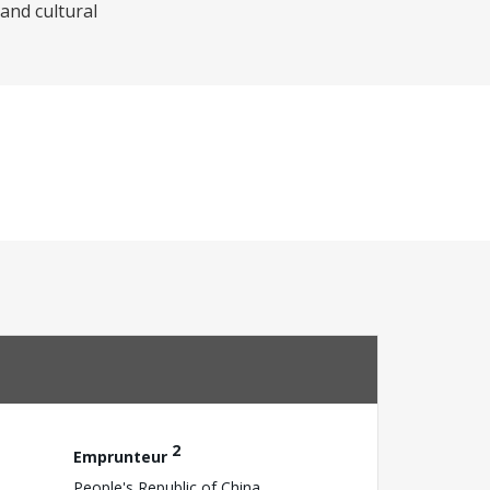
and cultural
2
Emprunteur
People's Republic of China