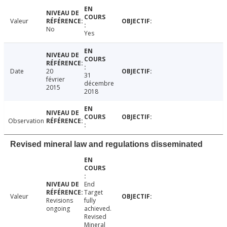
Valeur
No
Yes
Date
20
31
février
décembre
2015
2018
Observation
Revised mineral law and regulations disseminated
End
Target
Valeur
Revisions
fully
ongoing
achieved.
Revised
Mineral