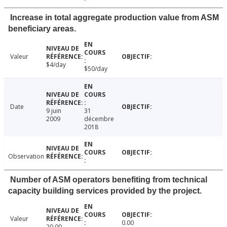
Increase in total aggregate production value from ASM
beneficiary areas.
Valeur
$4/day
$50/day
Date
9 juin
31
2009
décembre
2018
Observation
Number of ASM operators benefiting from technical
capacity building services provided by the project.
Valeur
0.00
20.00