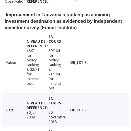
Observation
Improvement in Tanzania's ranking as a mining
investment destination as evidenced by independent
investor survey (Fraser Institute).
48/71
59/104
for
for
policy
policy
Valeur
ranking
ranking
& 22/71
&
for
71/104
mineral
for
poten
mineral
pot
Date
30 juin
20
2009
novembre
2018