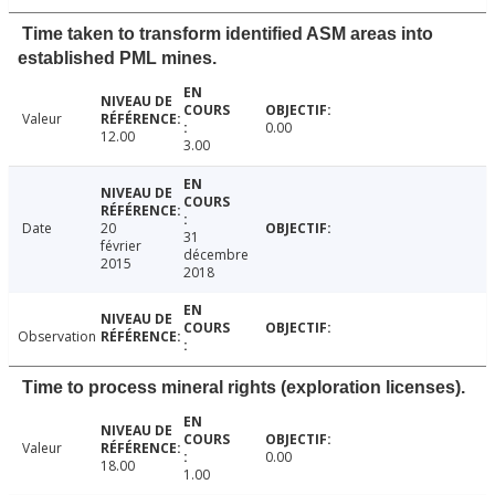
Time taken to transform identified ASM areas into
established PML mines.
Valeur
0.00
12.00
3.00
Date
20
31
février
décembre
2015
2018
Observation
Time to process mineral rights (exploration licenses).
Valeur
0.00
18.00
1.00