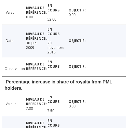
Valeur
0.00
0.00
52.00
Date
30 juin
20
2009
novembre
2018
Observation
Percentage increase in share of royalty from PML
holders.
Valeur
0.00
7.00
7.50