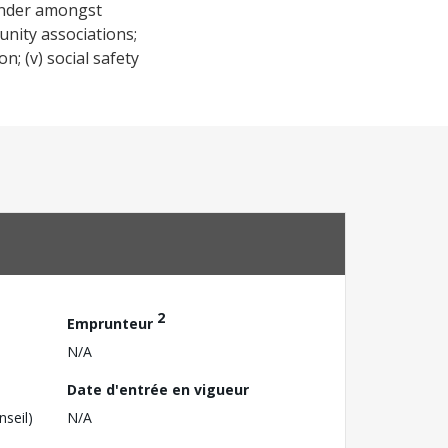
eunder amongst
unity associations;
n; (v) social safety
2
Emprunteur
N/A
Date d'entrée en vigueur
nseil)
N/A