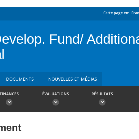
Cette page en:
Fran
elop. Fund/ Additiona
l
DOCUMENTS
NOUVELLES ET MÉDIAS
FINANCES
ÉVALUATIONS
RÉSULTATS
ement