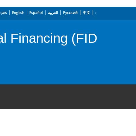
çais
English
Español
العربية
Русский
中文
l Financing (FID