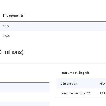
Engagements
1.10
18.00
 millions)
Instrument de prêt
Élément don
N/D
Coût total du projet**
19.1