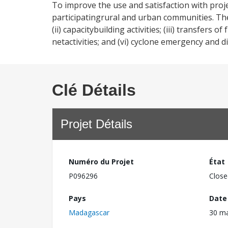
To improve the use and satisfaction with pro
participatingrural and urban communities. The
(ii) capacitybuilding activities; (iii) transfers
netactivities; and (vi) cyclone emergency and dis
Clé Détails
Projet Détails
Numéro du Projet
État
P096296
Close
Pays
Date
Madagascar
30 m