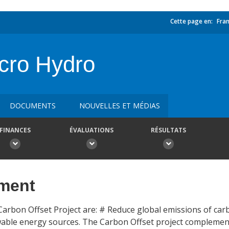
Cette page en:
Fran
icro Hydro
DOCUMENTS
NOUVELLES ET MÉDIAS
FINANCES
ÉVALUATIONS
RÉSULTATS
ement
arbon Offset Project are: # Reduce global emissions of carb
able energy sources. The Carbon Offset project complemen