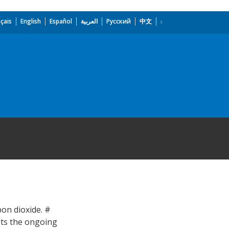
çais
English
Español
العربية
Русский
中文
on dioxide. #
ts the ongoing