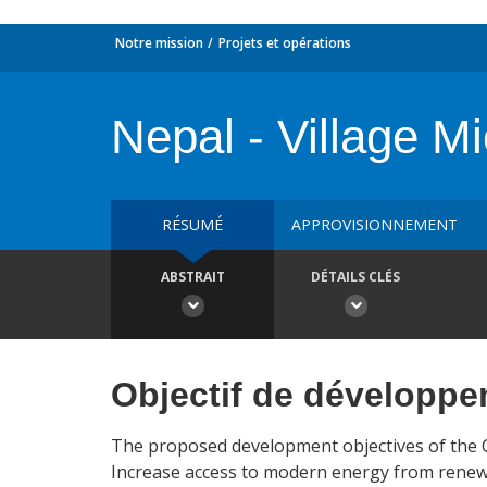
Notre mission
Projets et opérations
Nepal - Village M
RÉSUMÉ
APPROVISIONNEMENT
ABSTRAIT
DÉTAILS CLÉS
Objectif de développ
The proposed development objectives of the C
Increase access to modern energy from renew