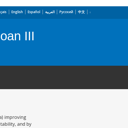
çais
English
Español
العربية
Русский
中文
oan III
(a) improving
bility, and by