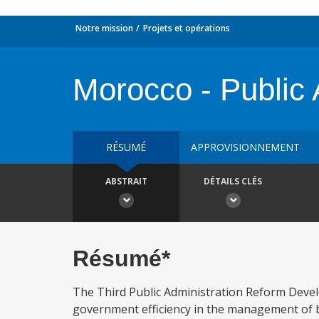
Notre mission
Projets et opérations
Morocco - Public 
RÉSUMÉ
APPROVISIONNEMENT
ABSTRAIT
DÉTAILS CLÉS
Résumé*
The Third Public Administration Reform Develo
government efficiency in the management of b