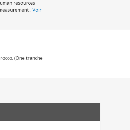
human resources
measurement...
Voir
orocco. (One tranche