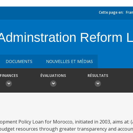
Cette page en:
Fran
Adminstration Reform L
DOCUMENTS
NOUVELLES ET MÉDIAS
FINANCES
ÉVALUATIONS
RÉSULTATS
pment Policy Loan for Morocco, initiated in 2003, aims at: 
udget resources through greater transparency and accounta