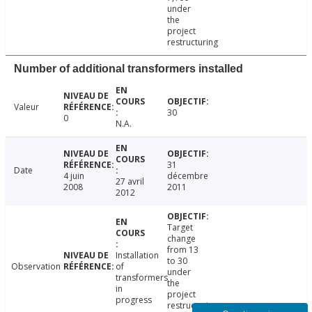
under
the
project
restructuring
Number of additional transformers installed
Valeur
30
0
N.A.
31
Date
4 juin
décembre
27 avril
2008
2011
2012
Target
change
from 13
Installation
to 30
Observation
of
under
transformers
the
in
project
progress
restructuring.