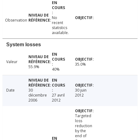
No
Observation
recent
statistics
available.
System losses
Valeur
35.0%
55.9%
40%
Date
30
30 juin
décembre
27 avril
2012
2006
2012
Targeted
loss
reduction
by the
end of