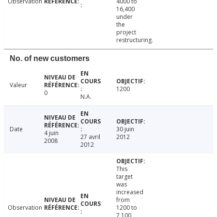
Observation
4000 to
16,400
under
the
project
restructuring.
No. of new customers
Valeur
1200
0
N.A.
Date
30 juin
4 juin
27 avril
2012
2008
2012
This
target
was
increased
from
Observation
1200 to
7,100