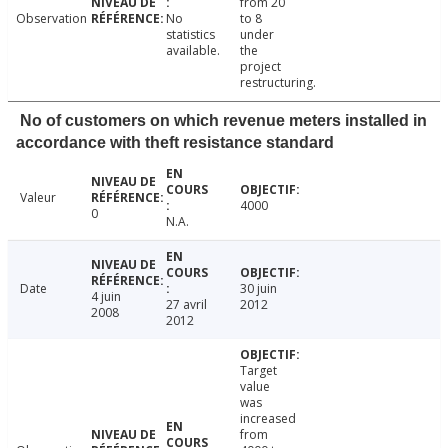
from 20
Observation
No
to 8
statistics
under
available.
the
project
restructuring.
No of customers on which revenue meters installed in
accordance with theft resistance standard
Valeur
4000
0
N.A.
Date
30 juin
4 juin
27 avril
2012
2008
2012
Target
value
was
increased
from