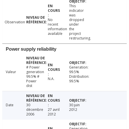
This
indicator
was
No
dropped
Observation
recent
under
information
the
available
project
restructuring.
Power supply reliability
# Power
Generation:
Valeur
generation
99.5%
99.5% #
Distribution:
N.A.
Power
99.5%
dist
Date
30
30 juin
décembre
27 avril
2012
2006
2012
Generation