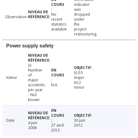
indicator
was
No
dropped
Observation
recent
under
statistics
the
available.
project
restructuring.
Power supply safety
(i)
Number
(i) 0.5
of
Valeur
major
major
(ii) 2
accidents
N.A.
minor
per year
- Not
known
Date
30 juin
4 juin
27 avril
2012
2008
2012