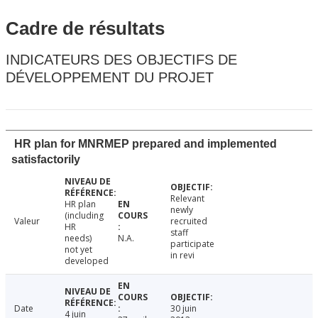
Cadre de résultats
INDICATEURS DES OBJECTIFS DE
DÉVELOPPEMENT DU PROJET
HR plan for MNRMEP prepared and implemented
satisfactorily
Relevant
HR plan
newly
(including
Valeur
recruited
HR
staff
needs)
N.A.
participate
not yet
in revi
developed
Date
30 juin
4 juin