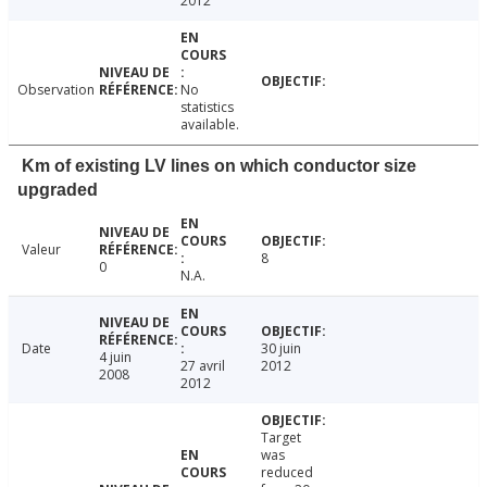
2012
Observation
No
statistics
available.
Km of existing LV lines on which conductor size
upgraded
Valeur
8
0
N.A.
Date
30 juin
4 juin
27 avril
2012
2008
2012
Target
was
reduced