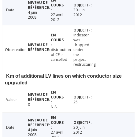
Date
30 juin
4 juin
27 avril
2012
2008
2012
Indicator
was
dropped
Observation
distribution
under
of CFLs
the
cancelled
project
restructuring.
Km of additional LV lines on which conductor size
upgraded
Valeur
25
0
N.A.
Date
30 juin
4 juin
27 avril
2012
2008