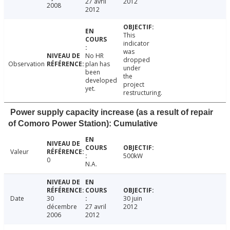
27 avril
2012
2008
2012
This
indicator
was
No HR
dropped
Observation
plan has
under
been
the
developed
project
yet.
restructuring.
Power supply capacity increase (as a result of repair
of Comoro Power Station): Cumulative
Valeur
500kW
0
N.A.
Date
30
30 juin
décembre
27 avril
2012
2006
2012