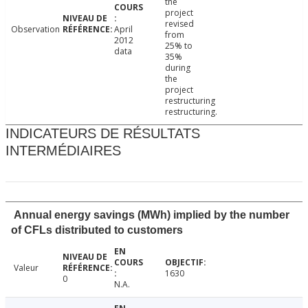
the
project
revised
Observation
April
from
2012
25% to
data
35%
during
the
project
restructuring
restructuring.
INDICATEURS DE RÉSULTATS
INTERMÉDIAIRES
Annual energy savings (MWh) implied by the number
of CFLs distributed to customers
Valeur
1630
0
N.A.