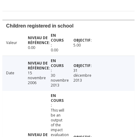
Children registered in school
Valeur
5.00
0.00
0.00
31
Date
15
30
décembre
novembre
novembre
2013
2006
2013
This will
be an
output
of the
impact
evaluation