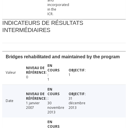
and
incorporated
in the
ICR.
INDICATEURS DE RÉSULTATS
INTERMÉDIAIRES
Bridges rehabilitated and maintained by the program
Valeur
1
0
1
31
Date
1 janvier
30
décembre
2007
novembre
2013
2013