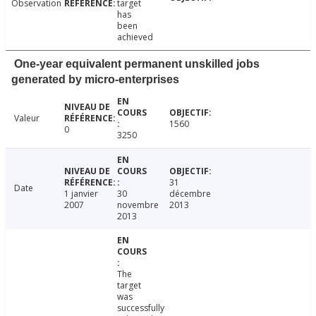
Observation
target
has
been
achieved
One-year equivalent permanent unskilled jobs
generated by micro-enterprises
Valeur
1560
0
3250
31
Date
1 janvier
30
décembre
2007
novembre
2013
2013
The
target
was
successfully