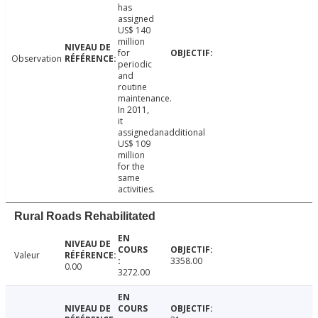
has
assigned
US$ 140
million
for
Observation
periodic
and
routine
maintenance.
In 2011,
it
assignedanadditional
US$ 109
million
for the
same
activities.
Rural Roads Rehabilitated
Valeur
3358.00
0.00
3272.00