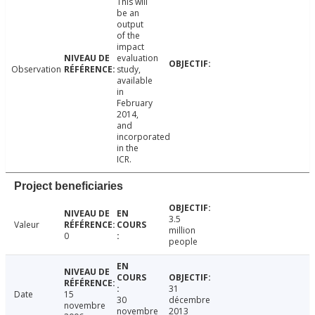
This will
be an
output
of the
impact
evaluation
Observation
study,
available
in
February
2014,
and
incorporated
in the
ICR.
Project beneficiaries
3.5
Valeur
million
0
people
31
Date
15
30
décembre
novembre
novembre
2013