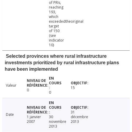
of PRIs,
reaching
193,
which
exceededtheoriginal
target
of 150
(see
indicator
10)
Selected provinces where rural infrastructure
investments prioritized by rural infrastructure plans
have been implemented
Valeur
15
0
0
31
Date
1 janvier
30
décembre
2007
novembre
2013
2013