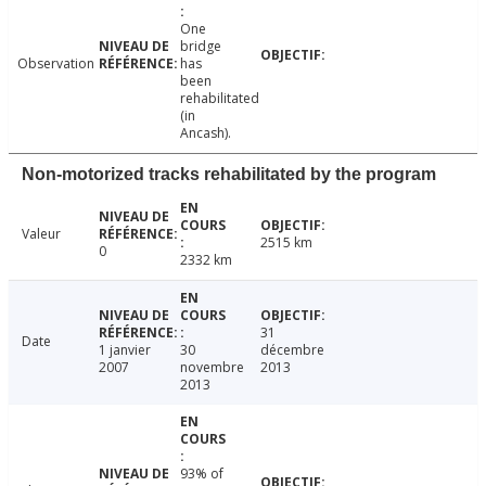
One
bridge
Observation
has
been
rehabilitated
(in
Ancash).
Non-motorized tracks rehabilitated by the program
Valeur
2515 km
0
2332 km
31
Date
1 janvier
30
décembre
2007
novembre
2013
2013
93% of