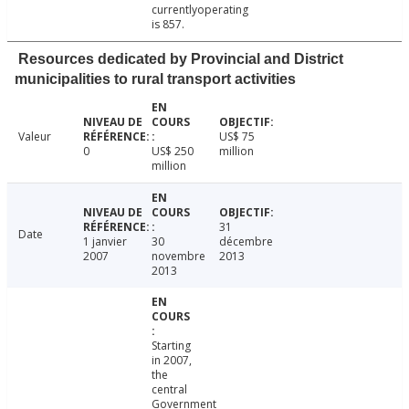
currentlyoperating
is 857.
Resources dedicated by Provincial and District
municipalities to rural transport activities
Valeur
US$ 75
0
US$ 250
million
million
31
Date
1 janvier
30
décembre
2007
novembre
2013
2013
Starting
in 2007,
the
central
Government