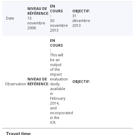
31
Date
15
30
décembre
novembre
novembre
2013
2006
2013
This will
be an
output
of the
impact
evaluation
Observation
study,
available
in
February
2014,
and
incorporated
in the
ICR.
Travel time