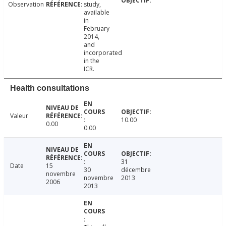
Observation
study,
available
in
February
2014,
and
incorporated
in the
ICR.
Health consultations
Valeur
10.00
0.00
0.00
31
Date
15
30
décembre
novembre
novembre
2013
2006
2013