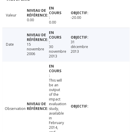
Valeur
-20.00
0.00
0.00
31
Date
15
30
décembre
novembre
novembre
2013
2006
2013
This will
be an
output
of the
impact
evaluation
Observation
study,
available
in
February
2014,