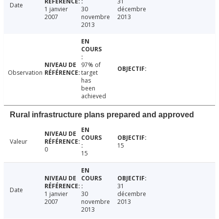
31
Date
1 janvier
30
décembre
2007
novembre
2013
2013
97% of
Observation
target
has
been
achieved
Rural infrastructure plans prepared and approved
Valeur
15
0
15
31
Date
1 janvier
30
décembre
2007
novembre
2013
2013