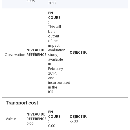
2006
2013
This will
be an
output
of the
impact
evaluation
Observation
study,
available
in
February
2014,
and
incorporated
in the
ICR.
Transport cost
Valeur
-5.00
0.00
0.00