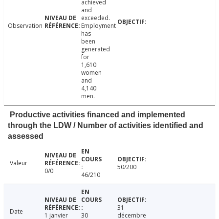
achieved
and
exceeded.
Observation
Employment
has
been
generated
for
1,610
women
and
4,140
men.
Productive activities financed and implemented
through the LDW / Number of activities identified and
assessed
Valeur
50/200
0/0
46/210
31
Date
1 janvier
30
décembre