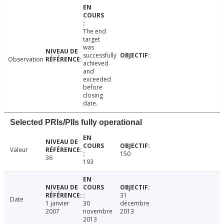
The end
target
was
successfully
Observation
achieved
and
exceeded
before
closing
date.
Selected PRIs/PIIs fully operational
Valeur
150
36
193
31
Date
1 janvier
30
décembre
2007
novembre
2013
2013