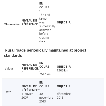
The end
target
was
Observation
successfully
achieved
before
closing
date.
Rural roads periodically maintained at project
standards
Valeur
7506 km
0
7647 km
31
Date
1 janvier
30
décembre
2007
novembre
2013
2013