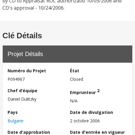
by CD to Appraisal. ROC authorizatio 10/05/2006 and
CD's approval - 10/24/2006.
Clé Détails
Projet Détails
Numéro du Projet
État
P094967
Closed
Chef d’équipe
2
Emprunteur
Daniel Dulitzky
N/A
Pays
Date de divulgation
Bulgarie
2 octobre 2006
Date d'approbation
Date d'entrée en vigueur