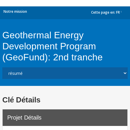
Notre mission
Cette page en:
FR
dropdown
Geothermal Energy
Development Program
(GeoFund): 2nd tranche
Clé Détails
Projet Détails