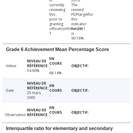
is
2016.
currently
The
reviewing
revised
this
PDPtargetfor
prior to
this
granting
indicator
officialconfirmation.
for 2011
T
is
90.16%.
Grade 6 Achievement Mean Percentage Score
Valeur
54.66%
68.14%
Date
25 mars
2005
Observation
Interquartile ratio for elementary and secondary