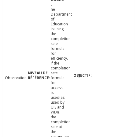
he
Department
of
Education
is using
the
completion
rate
formula
for
efficiency.
If the
completion
rate
Observation
formula
for
access
is
used(as
used by
UIS and
WDI),
the
completion
rate at
the
secondary