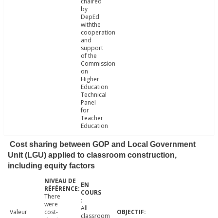
chaired
by
DepEd
withthe
cooperation
and
support
of the
Commission
on
Higher
Education
Technical
Panel
for
Teacher
Education
Cost sharing between GOP and Local Government
Unit (LGU) applied to classroom construction,
including equity factors
There
were
All
Valeur
cost-
classroom