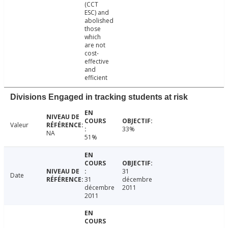
(CCT
ESC) and
abolished
those
which
are not
cost-
effective
and
efficient
Divisions Engaged in tracking students at risk
Valeur
33%
NA
51%
31
Date
31
décembre
décembre
2011
2011