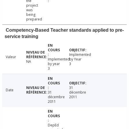
the
project
was
being
prepared
Competency-Based Teacher standards applied to pre-
service training
Implemented
Valeur
Implemented
by Year
NA
by year
3
3
31
Date
31
décembre
décembre
2011
2011
DepEd