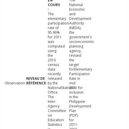
The
National
Economic
The
and
elementary
Development
participation
Authority
rate of
(NEDA),
95.96%
the
for 2011
government's
was
socioeconomic
computed
planning
using
agency,
the
revised
2010
the
census
target
data
forElementary
recently
Participation
released
Rate in
Observation
by the
mid
NationalStatistics
2011 for
Office.
inclusion
The
in the
Inter-
Philippine
Agency
Development
Committee
Plan
on
(PDP)
Education
for
Statistics
2011-