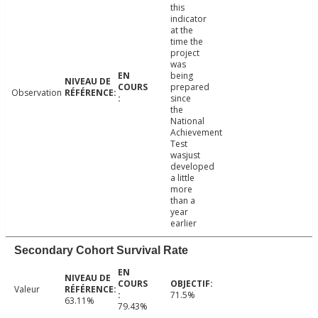
this
indicator
at the
time the
project
was
being
prepared
Observation
since
the
National
Achievement
Test
wasjust
developed
a little
more
than a
year
earlier
Secondary Cohort Survival Rate
Valeur
71.5%
63.11%
79.43%