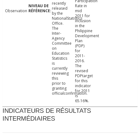
Participation
recently
Rate in
released
Observation
mid
by the
2011 for
NationalStatistics
inclusion
Office.
in the
The
Philippine
Inter-
Development
Agency
Plan
Committee
(PDP)
on
for
Education
2011-
Statistics
2016.
is
The
currently
revised
reviewing
PDPtarget
this
for this
prior to
indicator
granting
for 2011
officialconfirmation.
is
65.16%.
INDICATEURS DE RÉSULTATS
INTERMÉDIAIRES