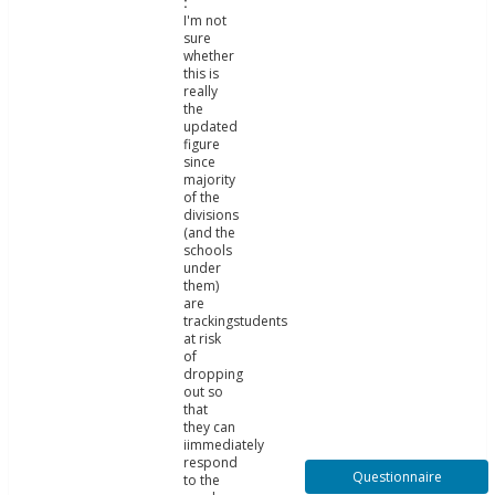
I'm not
sure
whether
this is
really
the
updated
figure
since
majority
of the
divisions
(and the
schools
under
them)
are
trackingstudents
at risk
of
dropping
out so
that
they can
iimmediately
respond
Questionnaire
to the