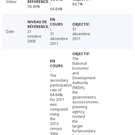
Valeur
84.7%
58.49%
64.84%
31
Date
21
31
décembre
octobre
décembre
2011
2005
2011
The
National
Economic
and
The
Development
secondary
Authority
participation
(NEDA),
rate of
the
64.84%
government's
for 2011
socioeconomic
was
planning
computed
agency,
using
revised
the
the
2010
target
census
forSecondary
data