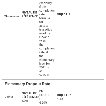
efficiency.
If the
completion
rate
Observation
formula
for
access
isused(as
used by
UIS and
WDI),
the
completion
rate at
the
elementary
level for
2011 is
at
92.82%
Elementary Dropout Rate
Valeur
4.3%
8.9%
6.29%