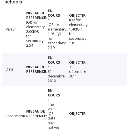
schools
IQR for
IQR for
IQR for
elementary:
elementary:
Valeur
elementary:
1.40IQR
2.00IQR
1.95 IQR
for
for
for
secondary:
secondary:
secondary:
1.8
2.54
2.19
31
Date
31
décembre
décembre
2011
2010
The
2011
IQR
Observation
data
have
not yet