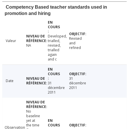
Competency Based teacher standards used in
promotion and hiring
Developed,
Revised
Valeur
trialled,
and
NA
revised,
refined
trialled
again
and c
31
Date
31
décembre
décembre
2011
2011
No
baseline
yet at
the time
Observation