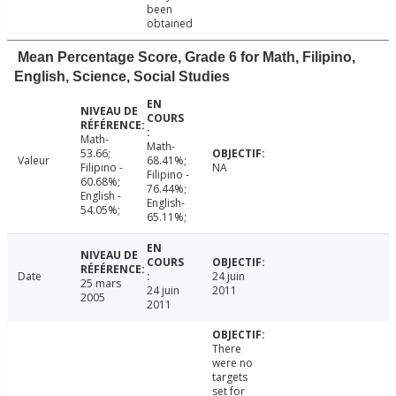
been
obtained
Mean Percentage Score, Grade 6 for Math, Filipino,
English, Science, Social Studies
Math-
Math-
53.66;
Valeur
68.41%;
Filipino -
NA
Filipino -
60.68%;
76.44%;
English -
English-
54.05%;
65.11%;
Date
24 juin
25 mars
24 juin
2011
2005
2011
There
were no
targets
set for