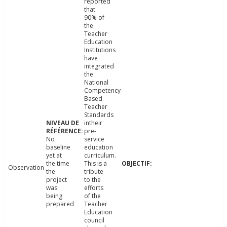
reported
that
90% of
the
Teacher
Education
Institutions
have
integrated
the
National
Competency-
Based
Teacher
Standards
intheir
pre-
No
service
baseline
education
yet at
curriculum.
the time
This is a
Observation
the
tribute
project
to the
was
efforts
being
of the
prepared
Teacher
Education
council