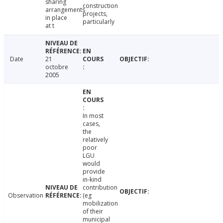
sharing
construction
arrangements
projects,
in place
particularly
at t
Date
21
octobre
2005
In most
cases,
the
relatively
poor
LGU
would
provide
in-kind
contribution
Observation
(eg
mobilization
of their
municipal