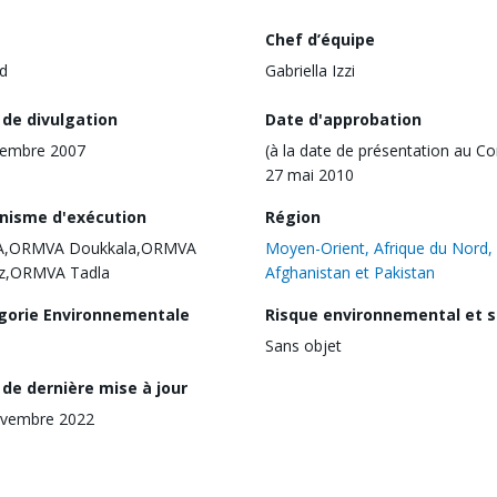
Chef d’équipe
d
Gabriella Izzi
 de divulgation
Date d'approbation
vembre 2007
(à la date de présentation au Co
27 mai 2010
nisme d'exécution
Région
A,ORMVA Doukkala,ORMVA
Moyen-Orient, Afrique du Nord,
z,ORMVA Tadla
Afghanistan et Pakistan
gorie Environnementale
Risque environnemental et s
Sans objet
de dernière mise à jour
ovembre 2022