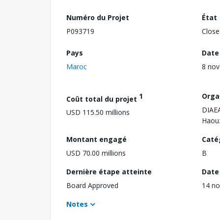
Numéro du Projet
État
P093719
Close
Pays
Date
Maroc
8 no
1
Orga
Coût total du projet
DIAE
USD 115.50 millions
Haou
Montant engagé
Caté
USD 70.00 millions
B
Dernière étape atteinte
Date 
Board Approved
14 n
Notes