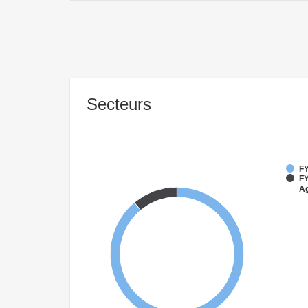
Secteurs
FY
FY
Ag