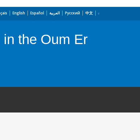
çais
English
Español
العربية
Русский
中文
e in the Oum Er