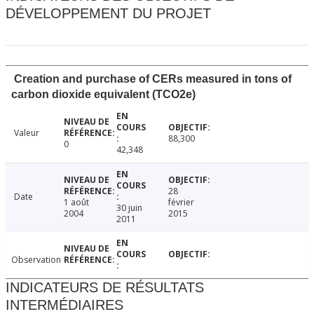
DÉVELOPPEMENT DU PROJET
Creation and purchase of CERs measured in tons of
carbon dioxide equivalent (TCO2e)
Valeur
88,300
0
42,348
28
Date
1 août
février
30 juin
2004
2015
2011
Observation
INDICATEURS DE RÉSULTATS
INTERMÉDIAIRES