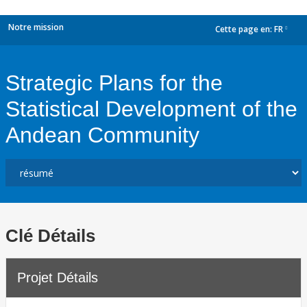
Notre mission
Cette page en:
FR
dropdown
Strategic Plans for the
Statistical Development of the
Andean Community
Clé Détails
Projet Détails